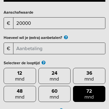
Aanschafwaarde
€
Hoeveel wil je (extra) aanbetalen?
€
Selecteer de looptijd
12
24
36
mnd
mnd
mnd
48
60
72
mnd
mnd
mnd