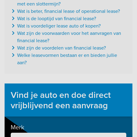
met een slottermijn?
Wat is beter, financial lease of operational lease?
Wat is de looptijd van financial lease?
Wat is voordeliger lease auto of kopen?
Wat zijn de voorwaarden voor het aanvragen van
financial lease?
Wat zijn de voordelen van financial lease?
Welke leasevormen bestaan er en bieden jullie
aan?
Vind je auto en doe direct
vrijblijvend een aanvraag
Merk