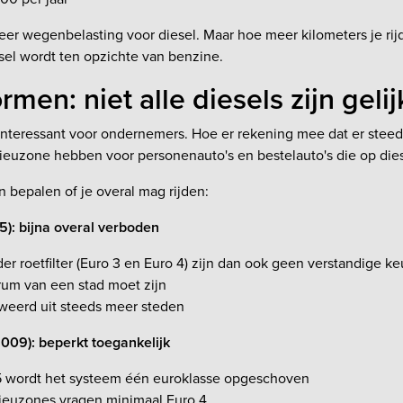
meer wegenbelasting voor diesel. Maar hoe meer kilometers je rij
sel wordt ten opzichte van benzine.
men: niet alle diesels zijn gelij
 interessant voor ondernemers. Hoe er rekening mee dat er stee
lieuzone hebben voor personenauto's en bestelauto's die op dies
 bepalen of je overal mag rijden:
5): bijna overal verboden
er roetfilter (Euro 3 en Euro 4) zijn dan ook geen verstandige ke
rum van een stad moet zijn
eerd uit steeds meer steden
009): beperkt toegankelijk
 wordt het systeem één euroklasse opgeschoven
ieuzones vragen minimaal Euro 4