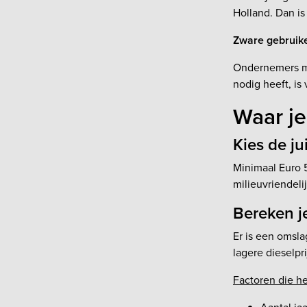
Holland. Dan is
Zware gebruik
Ondernemers me
nodig heeft, is
Waar je
Kies de j
Minimaal Euro 5
milieuvriendeli
Bereken j
Er is een omsla
lagere dieselp
Factoren die h