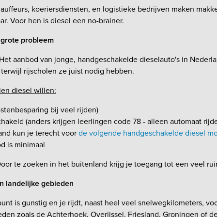
uffeurs, koeriersdiensten, en logistieke bedrijven maken makk
ar. Voor hen is diesel een no-brainer.
t grote probleem
Het aanbod van jonge, handgeschakelde dieselauto's in Nederlan
 terwijl rijscholen ze juist nodig hebben.
en diesel willen:
stenbesparing bij veel rijden)
akeld (anders krijgen leerlingen code 78 - alleen automaat rijd
and kun je terecht voor
de volgende handgeschakelde diesel mo
d is minimaal
oor te zoeken in het buitenland krijg je toegang tot een veel r
 landelijke gebieden
punt is gunstig en je rijdt, naast heel veel snelwegkilometers, vo
eden zoals de Achterhoek, Overijssel, Friesland, Groningen of 