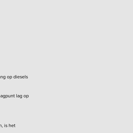
ang op diesels
lagpunt lag op
, is het