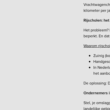
Vrachtwagencha
kilometer per ja
Rijscholen: he
Het probleem? 
beperkt. En dat
Waarom rijschol
Zuinig (ko
Handgesch
In Nederl
het aanbo
De oplossing: D
Ondernemers in
Stel, je omslag
landelijke gebi