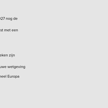
2027 nog de
ust met een
eken zijn
ieuwe wetgeving
 heel Europa