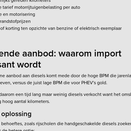
arlijks gereden kilometers
e tarief motorrijtuigenbelasting per auto
e en motorisering
randstofprijzen
 of korting ten opzichte van benzine of elektrisch exemplaar
lende aanbod: waarom import
sant wordt
leine aanbod aan diesels komt mede door de hoge BPM die jarenl
even, versus de juist lage BPM die voor PHEV's gold.
n daarom een tijd lang maar weinig diesels verkocht want het oms
 hoog aantal kilometers.
 oplossing
 behoeftes, zoals rijscholen die handgeschakelde diesels zoeken
 de betere optie: