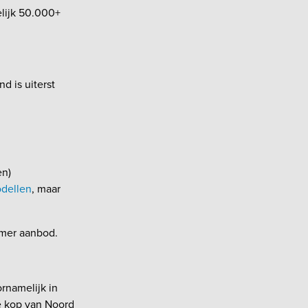
elijk 50.000+
d is uiterst
en)
dellen
, maar
uimer aanbod.
ornamelijk in
de kop van Noord