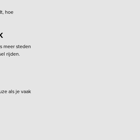
dt, hoe
k
ds meer steden
el rijden.
uze als je vaak