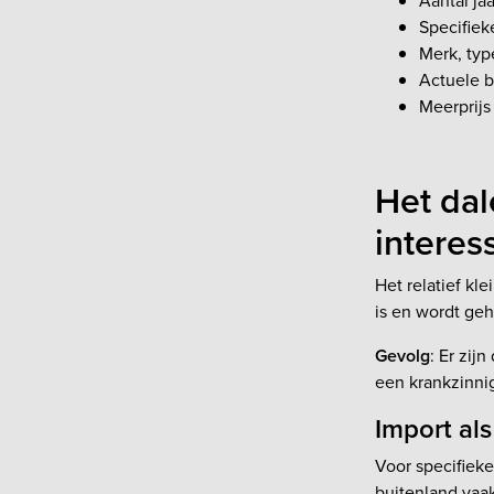
Aantal ja
Specifiek
Merk, typ
Actuele b
Meerprijs
Het da
interes
Het relatief k
is en wordt geh
Gevolg
: Er zij
een krankzinnig
Import als
Voor specifieke
buitenland vaak