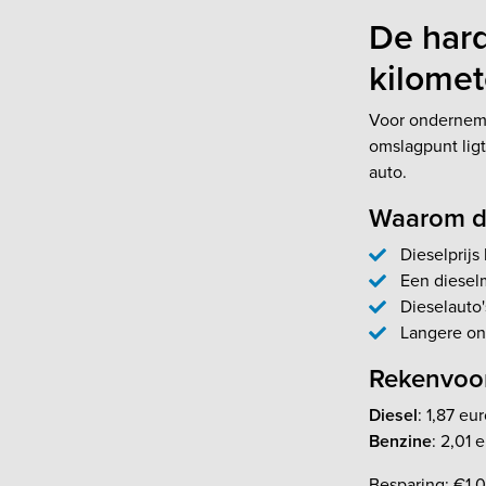
De harde
kilomet
Voor ondernemer
omslagpunt ligt
auto.
Waarom die
Dieselprijs 
Een dieselm
Dieselauto
Langere on
Rekenvoor
Diesel
: 1,87 eu
Benzine
: 2,01 
Besparing: €1.0