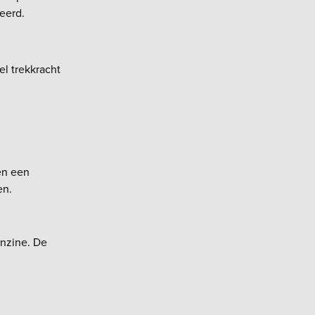
eerd.
l trekkracht
n
en een
en.
enzine. De