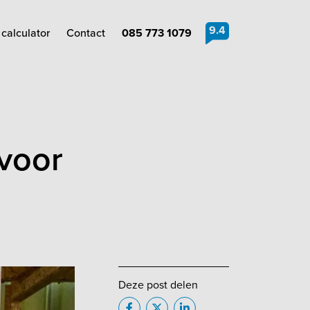
9.4
calculator
Contact
085 773 1079
voor
Deze post delen