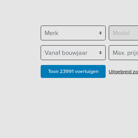
lease
|
Merk
Model
Vanaf bouwjaar
Max. prijs
Toon 23991 voertuigen
Uitgebreid z