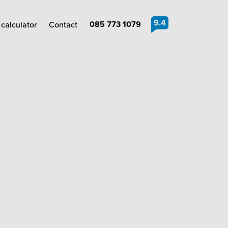
9.4
085 773 1079
calculator
Contact