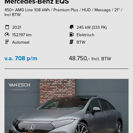
Mercedes-Benz EQS
450+ AMG Line 108 kWh / Premium Plus / HUD / Massage / 21'' /
Incl BTW
2021
245 kW (333 PK)
152.197 km
Elektrisch
Automaat
BTW
v.a. 708 p/m
48.750,-
Incl. BTW