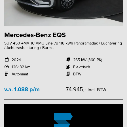
Mercedes-Benz EQS
SUV 450 4MATIC AMG Line 7p 118 kWh Panoramadak / Luchtvering
/ Achterasbesturing / Burm...
2024
265 kW (360 PK)
126.132 km
Elektrisch
Automaat
BTW
v.a. 1.088 p/m
74.945,-
Incl. BTW