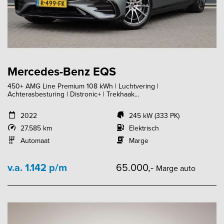
Mercedes-Benz EQS
450+ AMG Line Premium 108 kWh | Luchtvering |
Achterasbesturing | Distronic+ | Trekhaak...
2022
245 kW (333 PK)
27.585 km
Elektrisch
Automaat
Marge
v.a. 1.142 p/m
65.000,-
Marge auto