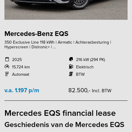
Mercedes-Benz EQS
350 Exclusive Line 118 kWh | Airmatic | Achterasbesturing |
Hyperscreen | Distronic+ | ...
2025
216 kW (294 PK)
15.724 km
Elektrisch
Automaat
BTW
v.a. 1.197 p/m
82.500,-
Incl. BTW
Mercedes EQS financial lease
Geschiedenis van de Mercedes EQS