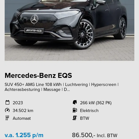
Mercedes-Benz EQS
SUV 450+ AMG Line 108 kWh | Luchtvering | Hyperscreen |
Achterasbesturing | Massage | D...
2023
266 kW (362 PK)
34.502 km
Elektrisch
Automaat
BTW
v.a. 1.255 p/m
86.500,-
Incl. BTW