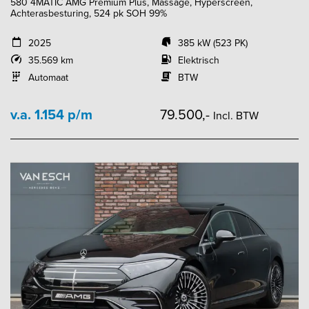
580 4MATIC AMG Premium Plus, Massage, Hyperscreen,
Achterasbesturing, 524 pk SOH 99%
2025
385 kW (523 PK)
35.569 km
Elektrisch
Automaat
BTW
v.a. 1.154 p/m
79.500,-
Incl. BTW