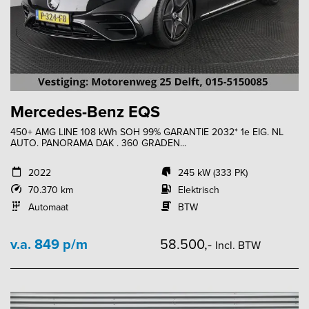
Mercedes-Benz EQS
450+ AMG LINE 108 kWh SOH 99% GARANTIE 2032* 1e EIG. NL
AUTO. PANORAMA DAK . 360 GRADEN...
2022
245 kW (333 PK)
70.370 km
Elektrisch
Automaat
BTW
v.a. 849 p/m
58.500,-
Incl. BTW