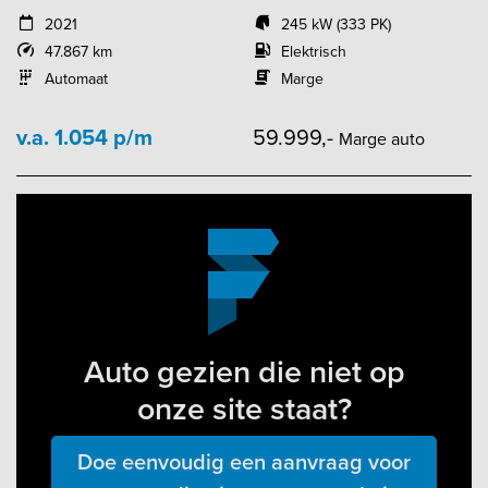
2021
245 kW (333 PK)
47.867 km
Elektrisch
Automaat
Marge
v.a. 1.054 p/m
59.999,-
Marge auto
Auto gezien die niet op
onze site staat?
Doe eenvoudig een aanvraag voor