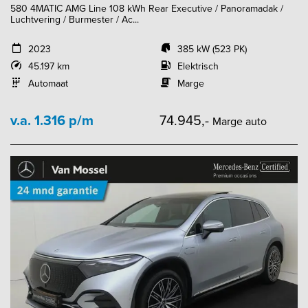
580 4MATIC AMG Line 108 kWh Rear Executive / Panoramadak /
Luchtvering / Burmester / Ac...
2023
385 kW (523 PK)
45.197 km
Elektrisch
Automaat
Marge
v.a. 1.316 p/m
74.945,-
Marge auto