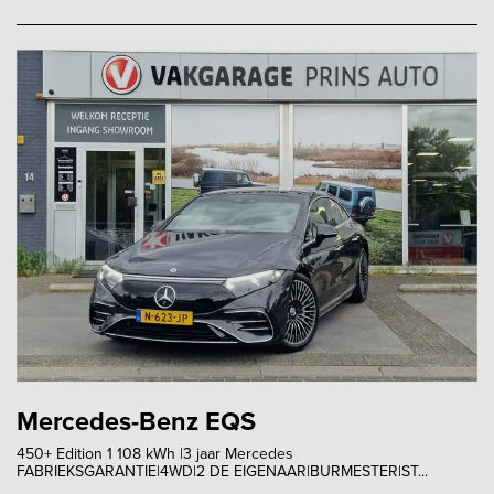
Mercedes-Benz EQS
450+ Edition 1 108 kWh |3 jaar Mercedes
FABRIEKSGARANTIE|4WD|2 DE EIGENAAR|BURMESTER|ST...