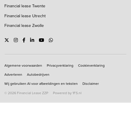
Financial lease Twente
Financial lease Utrecht
Financial lease Zwolle
Copyright navigation
Algemene voorwaarden
Privacyverklaring
Cookieverklaring
Adverteren
Autobedrijven
Wij gebruiken AI voor afbeeldingen en teksten
Disclaimer
© 2026 Financial Lease ZZP
Powered by 1FS.nl