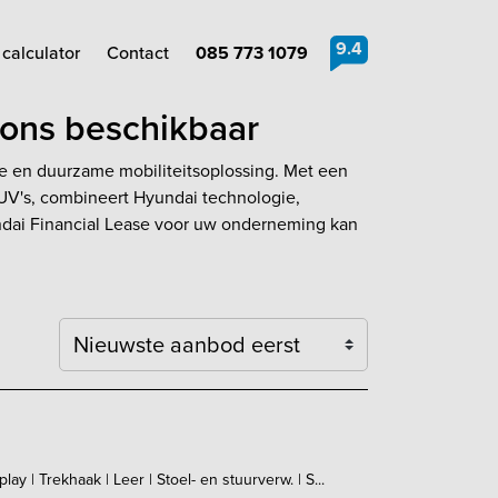
9.4
calculator
Contact
085 773 1079
ions beschikbaar
e en duurzame mobiliteitsoplossing. Met een
SUV's, combineert Hyundai technologie,
ndai Financial Lease voor uw onderneming kan
Sortering
 | Trekhaak | Leer | Stoel- en stuurverw. | S...