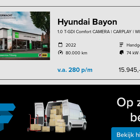
Hyundai Bayon
1.0 T-GDI Comfort CAMERA | CARPLAY | 
2022
Handg
80.000 km
74 kW 
v.a. 280 p/m
15.945,
Op 
b
Bekijk h