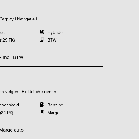
Carplay | Navigatie |
aat
Hybride
(129 PK)
BTW
-
Incl. BTW
len velgen | Elektrische ramen |
eschakeld
Benzine
(84 PK)
Marge
Marge auto