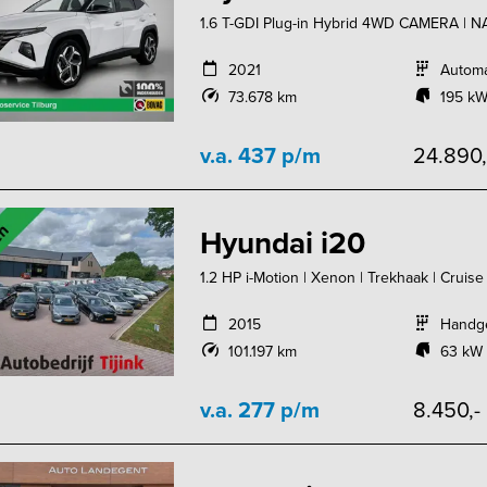
1.6 T-GDI Plug-in Hybrid 4WD CAMERA | N
2021
Autom
73.678 km
195 kW
v.a. 437 p/m
24.890
Hyundai i20
1.2 HP i-Motion | Xenon | Trekhaak | Cruise 
2015
Handg
101.197 km
63 kW 
v.a. 277 p/m
8.450,-