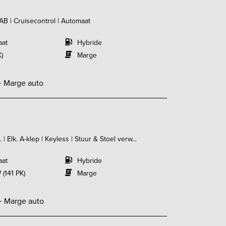
DAB | Cruisecontrol | Automaat
aat
Hybride
K)
Marge
-
Marge auto
 Elk. A-klep | Keyless | Stuur & Stoel verw...
aat
Hybride
 (141 PK)
Marge
-
Marge auto