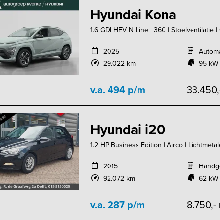
Hyundai Kona
1.6 GDI HEV N Line | 360 | Stoelventilatie | 
2025
Autom
29.022 km
95 kW 
v.a. 494 p/m
33.450,
Hyundai i20
1.2 HP Business Edition | Airco | Lichtmeta
2015
Handg
92.072 km
62 kW 
v.a. 287 p/m
8.750,-