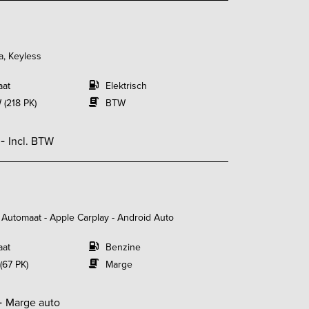
a, Keyless
aat
Elektrisch
 (218 PK)
BTW
,-
Incl. BTW
- Automaat - Apple Carplay - Android Auto
aat
Benzine
(67 PK)
Marge
-
Marge auto