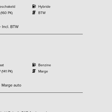
eschakeld
Hybride
 (160 PK)
BTW
-
Incl. BTW
aat
Benzine
 (141 PK)
Marge
-
Marge auto