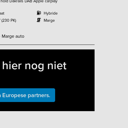
l hold Dakrails DAB Apple carplay
aat
Hybride
 (230 PK)
Marge
-
Marge auto
hier nog niet
 Europese partners.