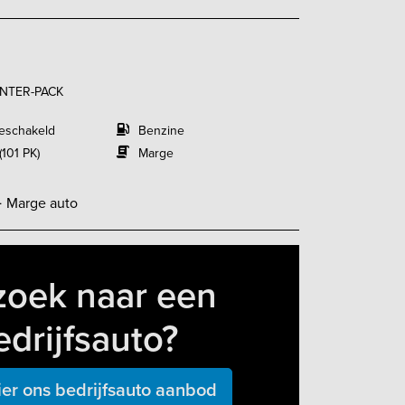
WINTER-PACK
eschakeld
Benzine
(101 PK)
Marge
-
Marge auto
zoek naar een
edrijfsauto?
ier ons bedrijfsauto aanbod