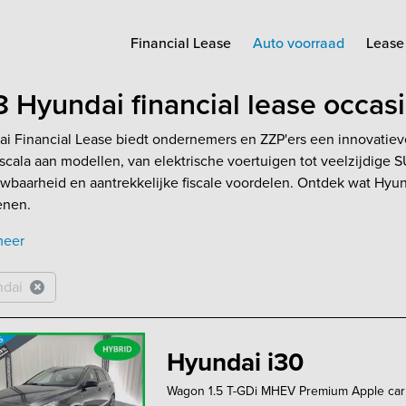
Financial Lease
Auto voorraad
Lease 
 Hyundai financial lease occas
i Financial Lease biedt ondernemers en ZZP'ers een innovatiev
scala aan modellen, van elektrische voertuigen tot veelzijdige 
wbaarheid en aantrekkelijke fiscale voordelen. Ontdek wat Hyu
enen.
meer
ndai
Hyundai i30
Wagon 1.5 T-GDi MHEV Premium Apple carplay