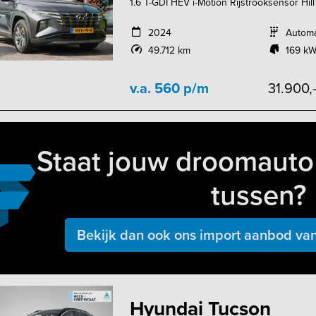
1.6 T-GDI HEV i-Motion Rijstrooksensor Hil
2024
Autom
49.712 km
169 kW
v.a. 560 p/m
31.900,
Staat jouw droomauto 
tussen?
Bekijk dan ook ons import aanbod van
Hyundai Tucson