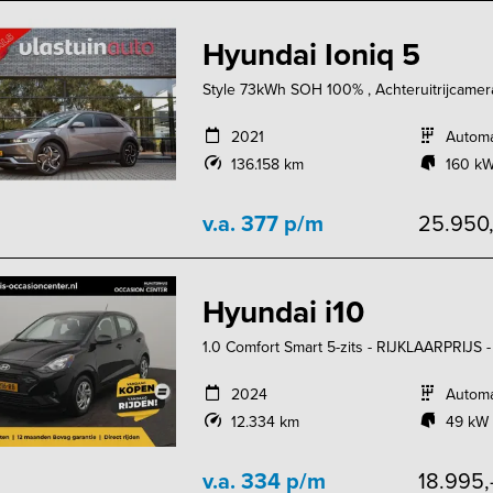
Hyundai Ioniq 5
Style 73kWh SOH 100% , Achteruitrijcamer
2021
Autom
136.158 km
160 kW
v.a. 377 p/m
25.950
Hyundai i10
1.0 Comfort Smart 5-zits - RIJKLAARPRIJS 
2024
Autom
12.334 km
49 kW 
v.a. 334 p/m
18.995,