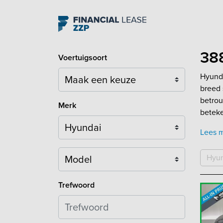
Navigation
388
Voertuigsoort
Hyunda
breed 
betrou
Merk
betek
Lees 
Model
Hyu
Trefwoord