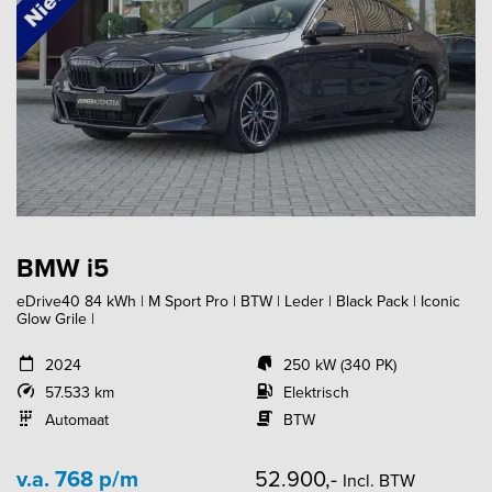
BMW i5
eDrive40 84 kWh | M Sport Pro | BTW | Leder | Black Pack | Iconic
Glow Grile |
2024
250 kW (340 PK)
57.533 km
Elektrisch
Automaat
BTW
v.a. 768 p/m
52.900,-
Incl. BTW