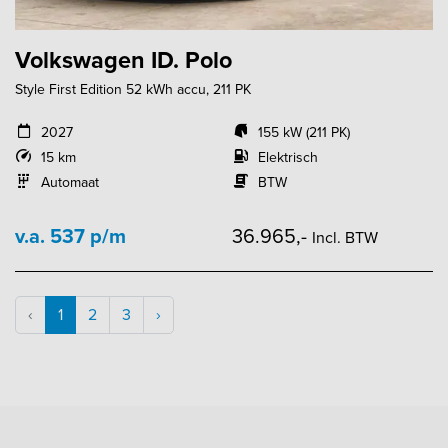
Volkswagen ID. Polo
Style First Edition 52 kWh accu, 211 PK
2027
155 kW (211 PK)
15 km
Elektrisch
Automaat
BTW
v.a. 537 p/m
36.965,-
Incl. BTW
‹
1
2
3
›