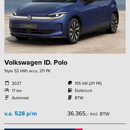
Volkswagen ID. Polo
Style 52 kWh accu, 211 PK
2027
155 kW (211 PK)
17 km
Elektrisch
Automaat
BTW
v.a. 528 p/m
36.365,-
Incl. BTW