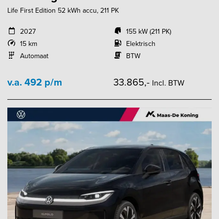
Life First Edition 52 kWh accu, 211 PK
2027
155 kW (211 PK)
15 km
Elektrisch
Automaat
BTW
v.a. 492 p/m
33.865,-
Incl. BTW