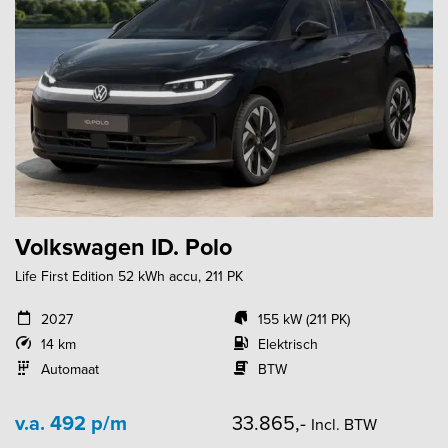
Volkswagen ID. Polo
Life First Edition 52 kWh accu, 211 PK
2027
155 kW (211 PK)
14 km
Elektrisch
Automaat
BTW
v.a. 492 p/m
33.865,-
Incl. BTW