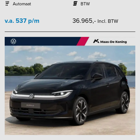
Automaat
BTW
v.a. 537 p/m
36.965,-
Incl. BTW