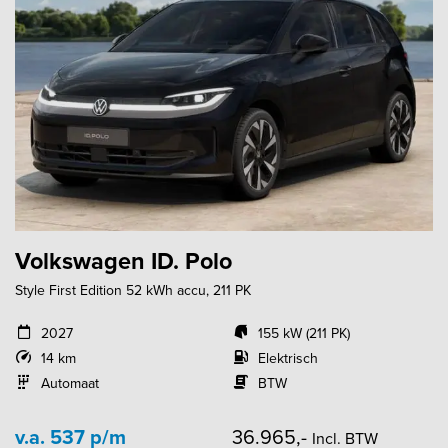
Volkswagen ID. Polo
Style First Edition 52 kWh accu, 211 PK
2027
155 kW (211 PK)
14 km
Elektrisch
Automaat
BTW
v.a. 537 p/m
36.965,-
Incl. BTW