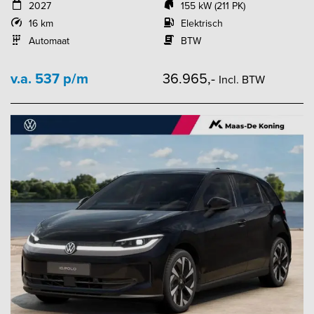
2027
155 kW (211 PK)
16 km
Elektrisch
Automaat
BTW
v.a. 537 p/m
36.965,-
Incl. BTW