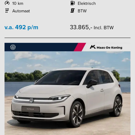
10 km
Elektrisch
Automaat
BTW
v.a. 492 p/m
33.865,-
Incl. BTW