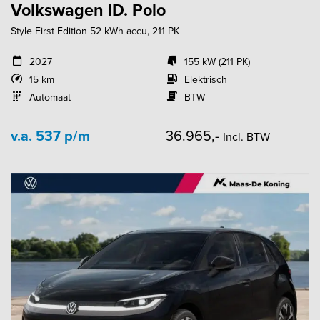
Volkswagen ID. Polo
Style First Edition 52 kWh accu, 211 PK
2027
155 kW (211 PK)
15 km
Elektrisch
Automaat
BTW
v.a. 537 p/m
36.965,-
Incl. BTW