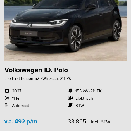
Volkswagen ID. Polo
Life First Edition 52 kWh accu, 211 PK
2027
155 kW (211 PK)
11 km
Elektrisch
Automaat
BTW
v.a. 492 p/m
33.865,-
Incl. BTW