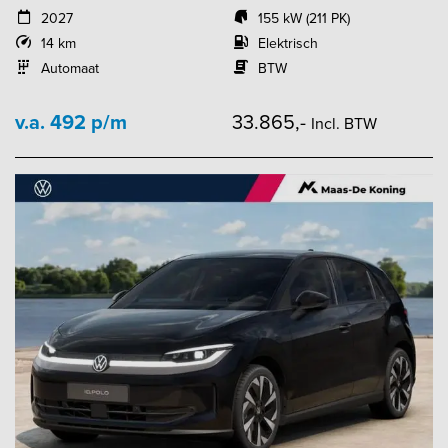
2027
155 kW (211 PK)
14 km
Elektrisch
Automaat
BTW
v.a. 492 p/m
33.865,-
Incl. BTW