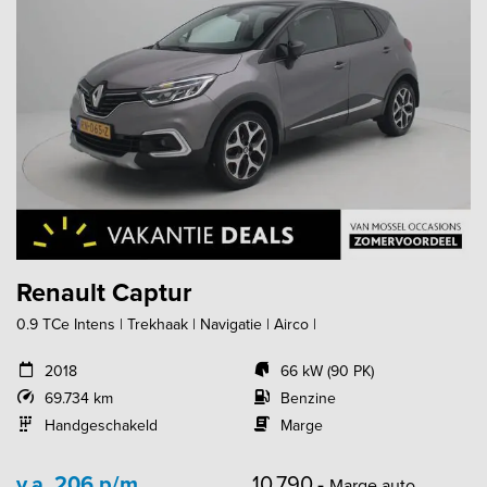
Renault Captur
0.9 TCe Intens | Trekhaak | Navigatie | Airco |
2018
66 kW (90 PK)
69.734 km
Benzine
Handgeschakeld
Marge
v.a. 206 p/m
10.790,-
Marge auto