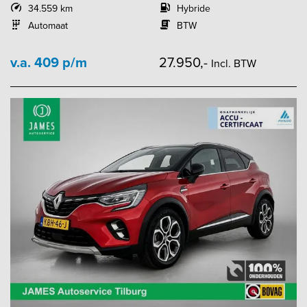
34.559 km
Hybride
Automaat
BTW
v.a. 409 p/m
27.950,-
Incl. BTW