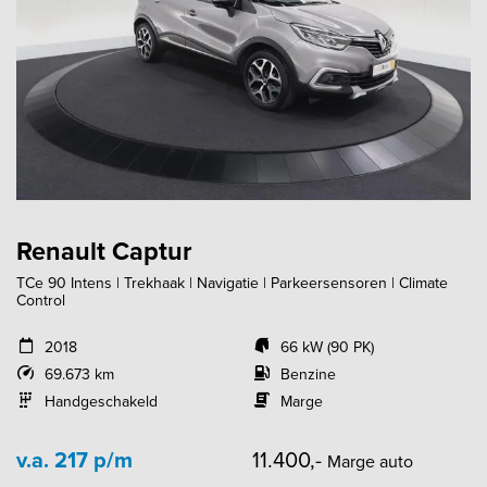
Renault Captur
TCe 90 Intens | Trekhaak | Navigatie | Parkeersensoren | Climate
Control
2018
66 kW (90 PK)
69.673 km
Benzine
Handgeschakeld
Marge
v.a. 217 p/m
11.400,-
Marge auto