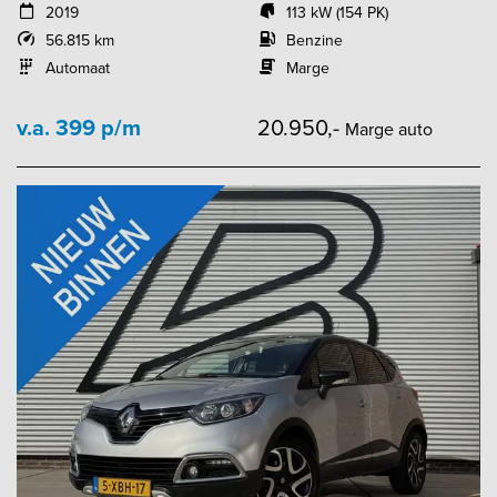
2019
113 kW (154 PK)
56.815 km
Benzine
Automaat
Marge
v.a. 399 p/m
20.950,-
Marge auto