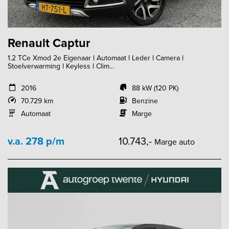
Renault Captur
1.2 TCe Xmod 2e Eigenaar l Automaat l Leder l Camera l
Stoelverwarming l Keyless l Clim...
2016
88 kW (120 PK)
70.729 km
Benzine
Automaat
Marge
v.a. 278 p/m
10.743,-
Marge auto