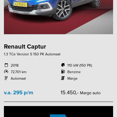
Renault Captur
1.3 TCe Version S 150 PK Automaat
2018
110 kW (150 PK)
72.701 km
Benzine
Automaat
Marge
v.a. 295 p/m
15.450,-
Marge auto