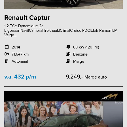
Renault Captur
1.2 TCe Dynamique 2e
Eigenaar|Navi|Camera|Trekhaak|Clima|Cruise|PDC|Elek Ramen|LM
Velge...
2014
88 kW (120 PK)
71.647 km
Benzine
Automaat
Marge
v.a. 432 p/m
9.249,-
Marge auto