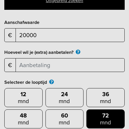
Uitgebreid zoeken
Aanschafwaarde
€
Hoeveel wil je (extra) aanbetalen?
€
Selecteer de looptijd
12
24
36
mnd
mnd
mnd
48
60
72
mnd
mnd
mnd