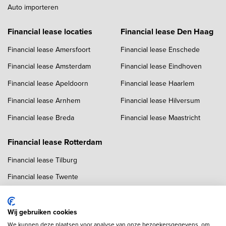
Auto importeren
Financial lease locaties
Financial lease Den Haag
Financial lease Amersfoort
Financial lease Enschede
Financial lease Amsterdam
Financial lease Eindhoven
Financial lease Apeldoorn
Financial lease Haarlem
Financial lease Arnhem
Financial lease Hilversum
Financial lease Breda
Financial lease Maastricht
Financial lease Rotterdam
Financial lease Tilburg
Financial lease Twente
Financial lease Utrecht
Financial lease Zwolle
Wij gebruiken cookies
We kunnen deze plaatsen voor analyse van onze bezoekersgegevens, om