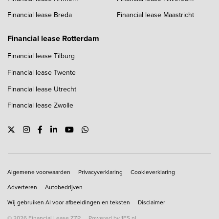
Financial lease Breda
Financial lease Maastricht
Financial lease Rotterdam
Financial lease Tilburg
Financial lease Twente
Financial lease Utrecht
Financial lease Zwolle
Copyright navigation
Algemene voorwaarden
Privacyverklaring
Cookieverklaring
Adverteren
Autobedrijven
Wij gebruiken AI voor afbeeldingen en teksten
Disclaimer
© 2026 Financial Lease ZZP
Powered by 1FS.nl