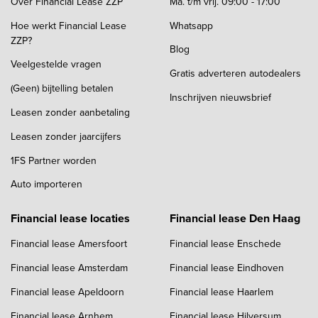
Over Financial Lease ZZP
Ma. t/m vrij. 09:00 - 17:00
Hoe werkt Financial Lease
Whatsapp
ZZP?
Blog
Veelgestelde vragen
Gratis adverteren autodealers
(Geen) bijtelling betalen
Inschrijven nieuwsbrief
Leasen zonder aanbetaling
Leasen zonder jaarcijfers
1FS Partner worden
Auto importeren
Financial lease locaties
Financial lease Den Haag
Financial lease Amersfoort
Financial lease Enschede
Financial lease Amsterdam
Financial lease Eindhoven
Financial lease Apeldoorn
Financial lease Haarlem
Financial lease Arnhem
Financial lease Hilversum