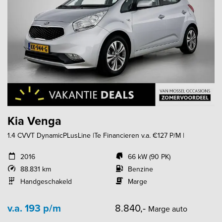
Kia Venga
1.4 CVVT DynamicPLusLine |Te Financieren v.a. €127 P/M |
2016
66 kW (90 PK)
88.831 km
Benzine
Handgeschakeld
Marge
v.a. 193 p/m
8.840,-
Marge auto