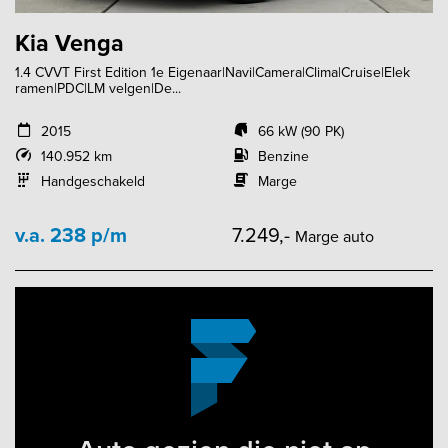
Kia Venga
1.4 CVVT First Edition 1e Eigenaar|Navi|Camera|Clima|Cruise|Elek
ramen|PDC|LM velgen|De...
2015
66 kW (90 PK)
140.952 km
Benzine
Handgeschakeld
Marge
v.a. 238 p/m
7.249,-
Marge auto