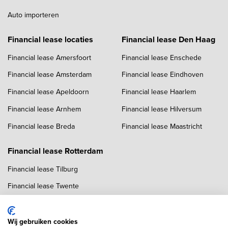
Auto importeren
Financial lease locaties
Financial lease Den Haag
Financial lease Amersfoort
Financial lease Enschede
Financial lease Amsterdam
Financial lease Eindhoven
Financial lease Apeldoorn
Financial lease Haarlem
Financial lease Arnhem
Financial lease Hilversum
Financial lease Breda
Financial lease Maastricht
Financial lease Rotterdam
Financial lease Tilburg
Financial lease Twente
Financial lease Utrecht
Financial lease Zwolle
Wij gebruiken cookies