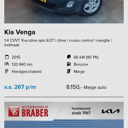
Kia Venga
1.4 CVVT X-ecutive apk 6/27 | clima | cruise control | navigtie |
trekhaak
2015
66 kW (90 PK)
120.940 km
Benzine
Handgeschakeld
Marge
v.a. 267 p/m
8.150,-
Marge auto