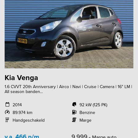
Kia Venga
1.6 CVVT 20th Anniversary | Airco | Navi | Cruise | Camera | 16" LM |
All season banden...
2014
92 kW (125 PK)
89.974 km
Benzine
Handgeschakeld
Marge
v.a. 466 p/m
9.999,-
Marge auto