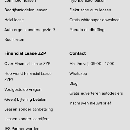
Een motor leasen
Hybride auto leasen
Bedrijfsmiddelen leasen
Elektrische auto leasen
Halal lease
Gratis whitepaper download
Auto ergens anders gezien?
Pseudo eindheffing
Bus leasen
Financial Lease ZZP
Contact
Over Financial Lease ZZP
Ma. t/m vrij. 09:00 - 17:00
Hoe werkt Financial Lease
Whatsapp
ZZP?
Blog
Veelgestelde vragen
Gratis adverteren autodealers
(Geen) bijtelling betalen
Inschrijven nieuwsbrief
Leasen zonder aanbetaling
Leasen zonder jaarcijfers
1FS Partner worden