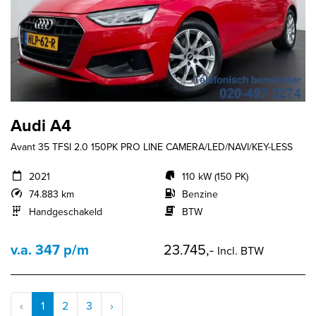
Audi A4
Avant 35 TFSI 2.0 150PK PRO LINE CAMERA/LED/NAVI/KEY-LESS
2021
110 kW (150 PK)
74.883 km
Benzine
Handgeschakeld
BTW
v.a. 347 p/m
23.745,-
Incl. BTW
‹
1
2
3
›