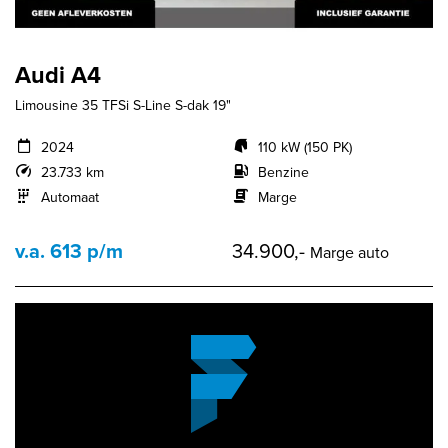
Audi A4
Limousine 35 TFSi S-Line S-dak 19"
2024
110 kW (150 PK)
23.733 km
Benzine
Automaat
Marge
v.a. 613 p/m
34.900,-
Marge auto