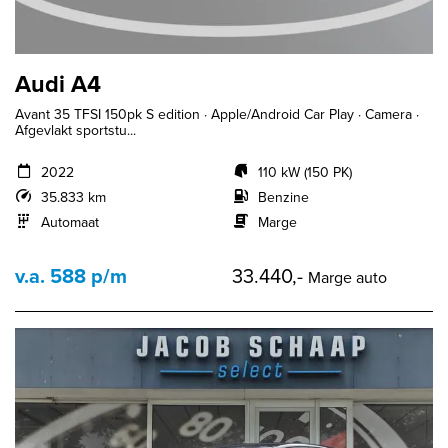
Audi A4
Avant 35 TFSI 150pk S edition · Apple/Android Car Play · Camera ·
Afgevlakt sportstu...
2022
110 kW (150 PK)
35.833 km
Benzine
Automaat
Marge
v.a. 588 p/m
33.440,-
Marge auto