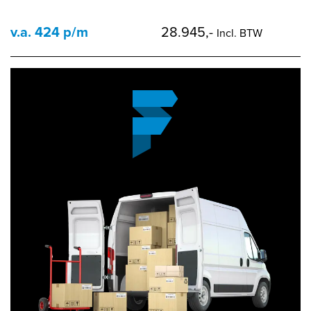
v.a. 424 p/m
28.945,-
Incl. BTW