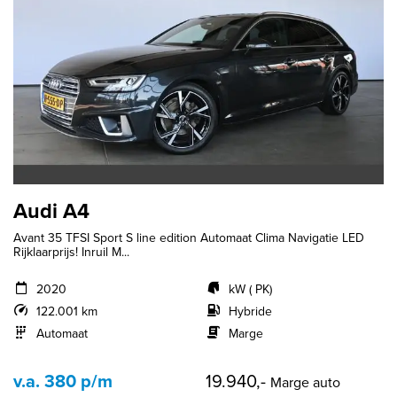
Audi A4
Avant 35 TFSI Sport S line edition Automaat Clima Navigatie LED
Rijklaarprijs! Inruil M...
2020
kW ( PK)
122.001 km
Hybride
Automaat
Marge
v.a. 380 p/m
19.940,-
Marge auto