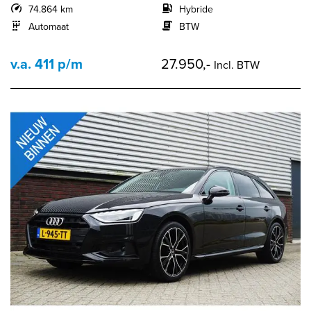
74.864 km
Hybride
Automaat
BTW
v.a. 411 p/m
27.950,-
Incl. BTW