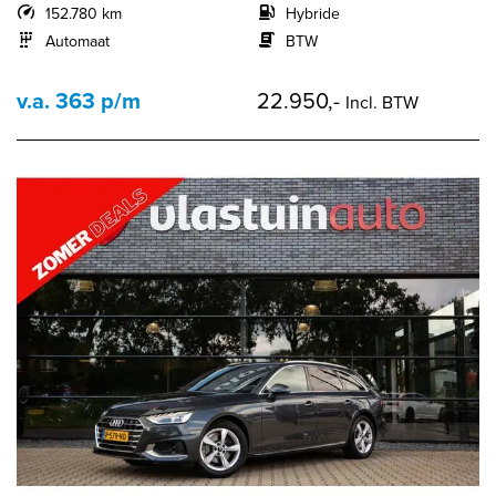
152.780 km
Hybride
Automaat
BTW
v.a. 363 p/m
22.950,-
Incl. BTW