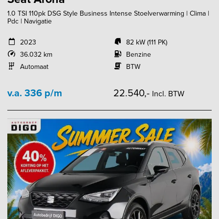
1.0 TSI 110pk DSG Style Business Intense Stoelverwarming | Clima |
Pdc | Navigatie
2023
82 kW (111 PK)
36.032 km
Benzine
Automaat
BTW
v.a. 336 p/m
22.540,-
Incl. BTW