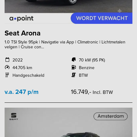
Seat Arona
1.0 TSI Style 95pk | Navigatie via App | Climatronic | Lichtmetalen
velgen | Cruise con...
2022
70 kW (95 PK)
44.705 km
Benzine
Handgeschakeld
BTW
v.a. 247 p/m
16.749,-
Incl. BTW