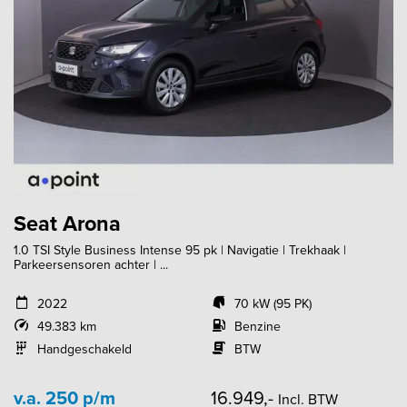
Seat Arona
1.0 TSI Style Business Intense 95 pk | Navigatie | Trekhaak |
Parkeersensoren achter | ...
2022
70 kW (95 PK)
49.383 km
Benzine
Handgeschakeld
BTW
v.a. 250 p/m
16.949,-
Incl. BTW