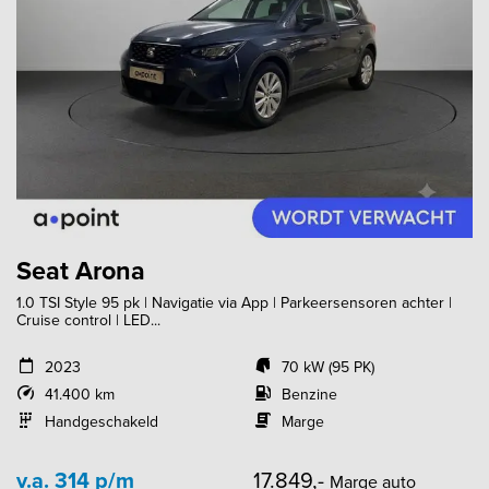
Seat Arona
1.0 TSI Style 95 pk | Navigatie via App | Parkeersensoren achter |
Cruise control | LED...
2023
70 kW (95 PK)
41.400 km
Benzine
Handgeschakeld
Marge
v.a. 314 p/m
17.849,-
Marge auto