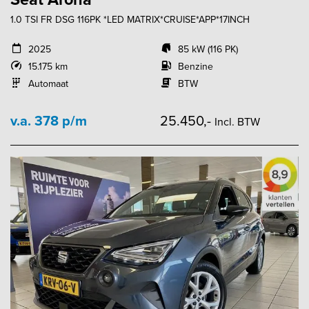
1.0 TSI FR DSG 116PK *LED MATRIX*CRUISE*APP*17INCH
2025
85 kW (116 PK)
15.175 km
Benzine
Automaat
BTW
v.a. 378 p/m
25.450,-
Incl. BTW