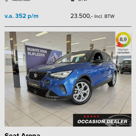
v.a. 352 p/m
23.500,-
Incl. BTW
Seat Arona