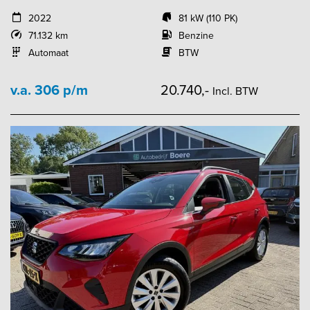
2022
81 kW (110 PK)
71.132 km
Benzine
Automaat
BTW
v.a. 306 p/m
20.740,-
Incl. BTW