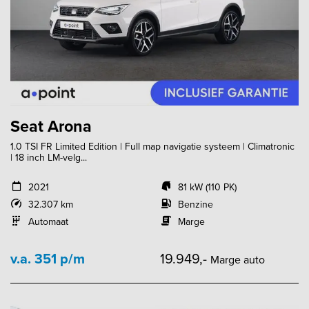
Seat Arona
1.0 TSI FR Limited Edition | Full map navigatie systeem | Climatronic
| 18 inch LM-velg...
2021
81 kW (110 PK)
32.307 km
Benzine
Automaat
Marge
v.a. 351 p/m
19.949,-
Marge auto