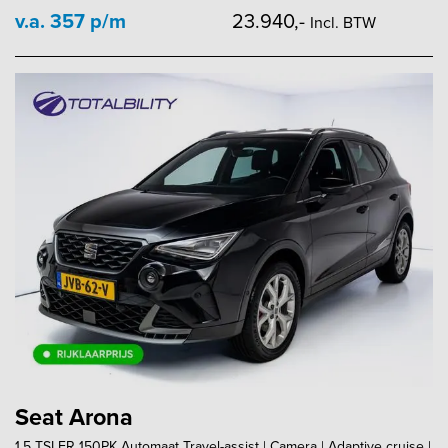
v.a. 357 p/m
23.940,-
Incl. BTW
Seat Arona
1.5 TSI FR 150PK Automaat Travel-assist | Camera | Adaptive cruise |