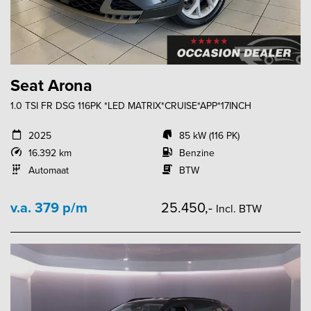
Seat Arona
1.0 TSI FR DSG 116PK *LED MATRIX*CRUISE*APP*17INCH
2025
85 kW (116 PK)
16.392 km
Benzine
Automaat
BTW
v.a. 379 p/m
25.450,-
Incl. BTW