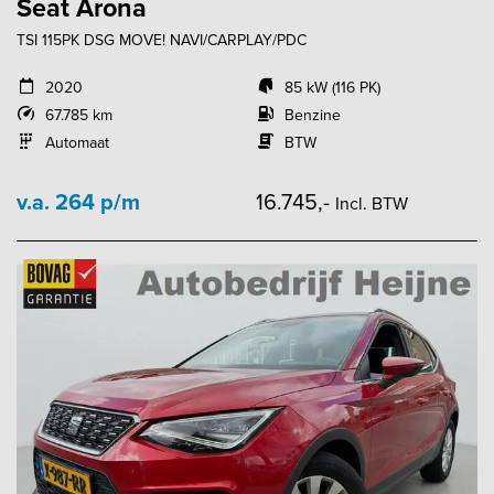
Seat Arona
TSI 115PK DSG MOVE! NAVI/CARPLAY/PDC
2020
85 kW (116 PK)
67.785 km
Benzine
Automaat
BTW
v.a. 264 p/m
16.745,-
Incl. BTW