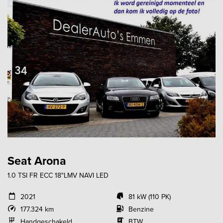
Seat Arona
1.0 TSI FR ECC 18"LMV NAVI LED
2021
81 kW (110 PK)
177.324 km
Benzine
Handgeschakeld
BTW