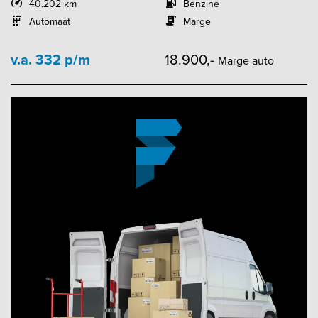
40.202 km
Benzine
Automaat
Marge
v.a. 332 p/m
18.900,-
Marge auto