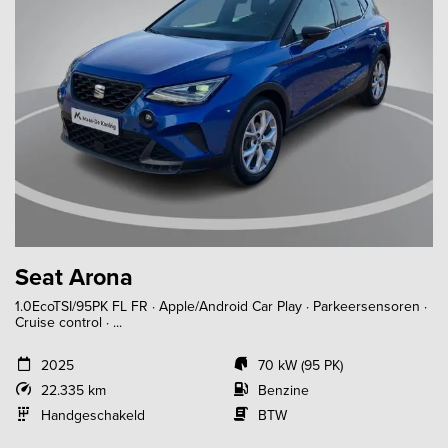
Seat Arona
1.0EcoTSI/95PK FL FR · Apple/Android Car Play · Parkeersensoren ·
Cruise control · ...
2025
70 kW (95 PK)
22.335 km
Benzine
Handgeschakeld
BTW