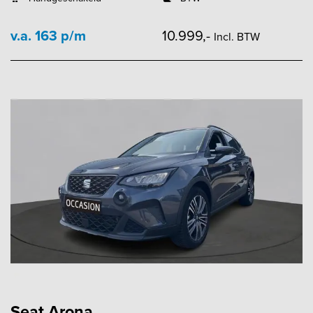
v.a. 163 p/m
10.999,-
Incl. BTW
Seat Arona