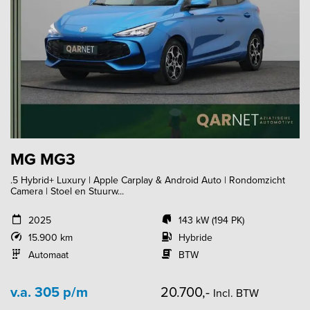
MG MG3
.5 Hybrid+ Luxury | Apple Carplay & Android Auto | Rondomzicht
Camera | Stoel en Stuurw...
2025
143 kW (194 PK)
15.900 km
Hybride
Automaat
BTW
v.a. 305 p/m
20.700,-
Incl. BTW