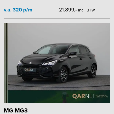
v.a. 320 p/m
21.899,-
Incl. BTW
MG MG3