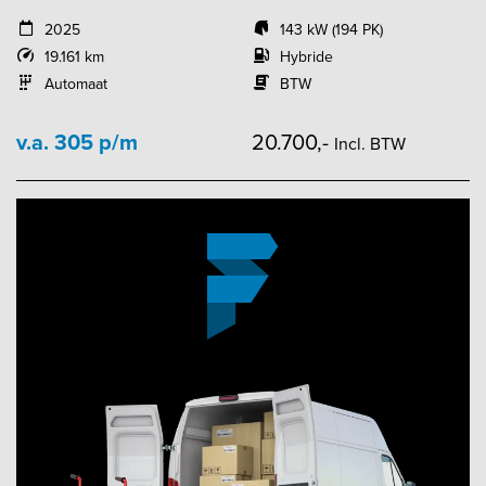
2025
143 kW (194 PK)
19.161 km
Hybride
Automaat
BTW
v.a. 305 p/m
20.700,-
Incl. BTW