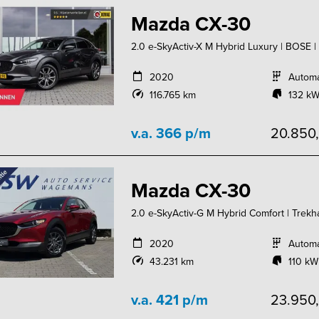
Mazda CX-30
2.0 e-SkyActiv-X M Hybrid Luxury | BOSE |
2020
Autom
116.765 km
132 kW
v.a. 366 p/m
20.850
Mazda CX-30
2.0 e-SkyActiv-G M Hybrid Comfort | Trekh
2020
Autom
43.231 km
110 kW
v.a. 421 p/m
23.950