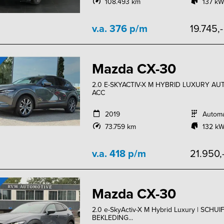
108.493 km
137 kW
v.a. 376 p/m
19.745,
Mazda CX-30
2.0 E-SKYACTIV-X M HYBRID LUXURY AUT.
ACC
2019
Autom
73.759 km
132 kW
v.a. 418 p/m
21.950,
Mazda CX-30
2.0 e-SkyActiv-X M Hybrid Luxury | SCH
BEKLEDING...