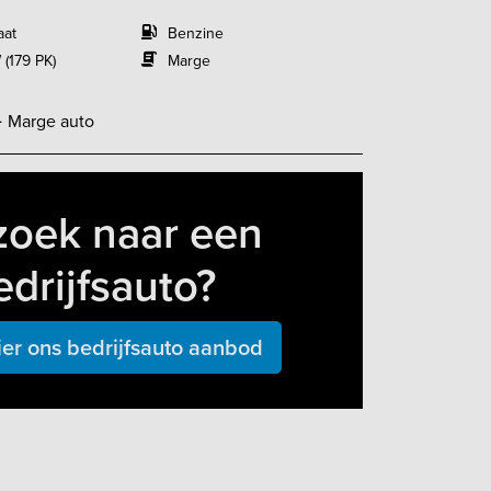
aat
Benzine
 (179 PK)
Marge
-
Marge auto
zoek naar een
edrijfsauto?
ier ons bedrijfsauto aanbod