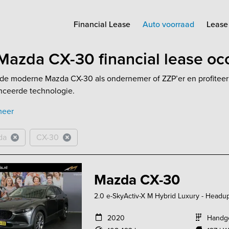
Financial Lease
Auto voorraad
Lease 
Mazda CX-30 financial lease oc
de moderne Mazda CX-30 als ondernemer of ZZP’er en profiteer va
nceerde technologie.
meer
da
CX-30
Mazda CX-30
2.0 e-SkyActiv-X M Hybrid Luxury - Headup d
2020
Handg