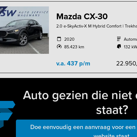
Mazda CX-30
2.0 e-SkyActiv-X M Hybrid Comfort | Trekh
2020
Autom
85.423 km
132 kW
v.a. 437 p/m
22.950
Auto gezien die niet 
staat?
Doe eenvoudig een aanvraag voor een a
website staat.