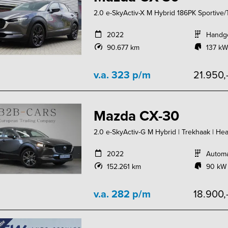
2.0 e-SkyActiv-X M Hybrid 186PK Sportive
2022
Handg
90.677 km
137 kW
v.a. 323 p/m
21.950,
Mazda CX-30
2.0 e-SkyActiv-G M Hybrid | Trekhaak | Hea
2022
Autom
152.261 km
90 kW 
v.a. 282 p/m
18.900,