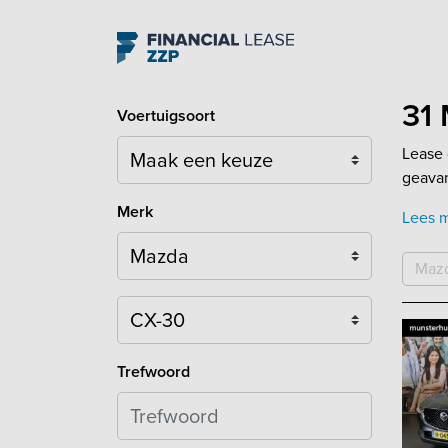
Navigation
31 
Voertuigsoort
Lease 
geava
Merk
Lees 
Maz
Model
Trefwoord