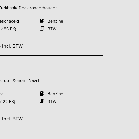
/Trekhaak/ Dealeronderhouden.
eschakeld
Benzine
 (186 PK)
BTW
-
Incl. BTW
d-up | Xenon | Navi |
aat
Benzine
(122 PK)
BTW
-
Incl. BTW