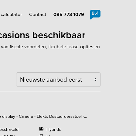
9.4
calculator
Contact
085 773 1079
casions beschikbaar
n fiscale voordelen, flexibele lease-opties en
Sortering
isplay - Camera - Elektr. Bestuurdersstoel -...
eschakeld
Hybride