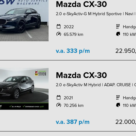
Mazda CX-30
2.0 e-SkyActiv-G M Hybrid Sportive | Navi 
2022
Handg
65.579 km
110 kW
v.a. 333 p/m
22.950
Mazda CX-30
2.0 e-SkyActiv M Hybrid | ADAP. CRUISE
2021
Handg
70.256 km
110 kW
v.a. 387 p/m
22.000