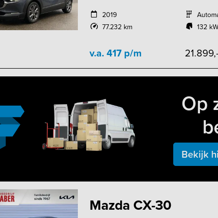
2019
Autom
77.232 km
132 kW
v.a. 417 p/m
21.899,
Op 
b
Bekijk h
Mazda CX-30