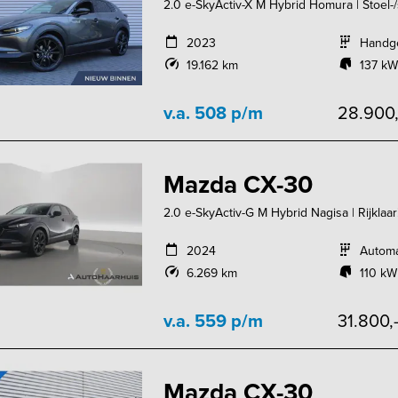
2.0 e-SkyActiv-X M Hybrid Homura | Stoel-/
2023
Handg
19.162 km
137 kW
v.a. 508 p/m
28.900
Mazda CX-30
2.0 e-SkyActiv-G M Hybrid Nagisa | Rijklaar
2024
Autom
6.269 km
110 kW
v.a. 559 p/m
31.800,
Mazda CX-30