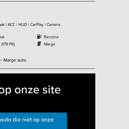
aak | ACC | HUD | CarPlay | Camera
aat
Benzine
 (179 PK)
Marge
,-
Marge auto
op onze site
uto die niet op onze