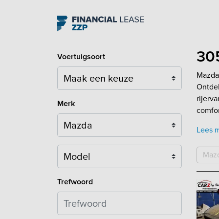
Navigation
305
Voertuigsoort
Mazda 
Ontdek
rijerv
Merk
comfor
Lees 
Model
Maz
Trefwoord