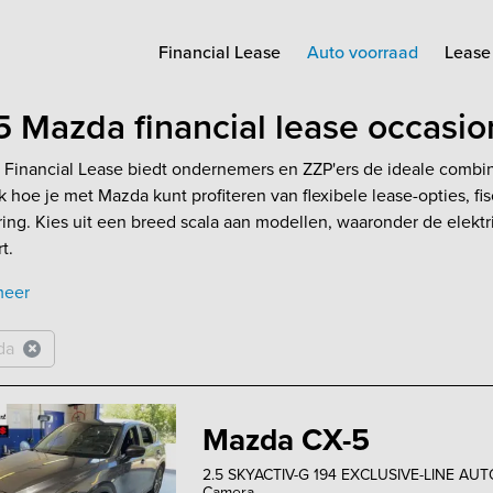
Financial Lease
Auto voorraad
Lease 
 Mazda financial lease occasi
Financial Lease biedt ondernemers en ZZP'ers de ideale combinati
 hoe je met Mazda kunt profiteren van flexibele lease-opties, 
aring. Kies uit een breed scala aan modellen, waaronder de elek
t.
meer
da
Mazda CX-5
2.5 SKYACTIV-G 194 EXCLUSIVE-LINE AUTO
Camera