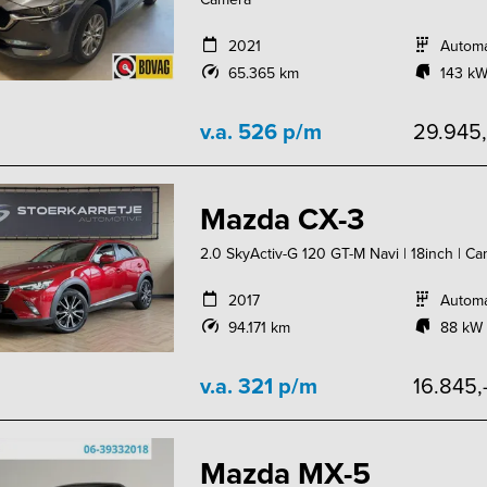
2021
Autom
65.365 km
143 kW
v.a. 526 p/m
29.945
Mazda CX-3
2.0 SkyActiv-G 120 GT-M Navi | 18inch | C
2017
Autom
94.171 km
88 kW 
v.a. 321 p/m
16.845,
Mazda MX-5