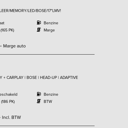
VI/LEER/MEMORY/LED/BOSE/17"LMV!
aat
Benzine
 (165 PK)
Marge
,-
Marge auto
RY + CARPLAY | BOSE | HEAD-UP | ADAPTIVE
eschakeld
Benzine
 (186 PK)
BTW
-
Incl. BTW