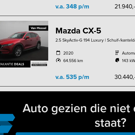
v.a. 348 p/m
21.940,
Mazda CX-5
2.5 SkyActiv-G 194 Luxury | Schuif-/kantelda
2020
Autom
64.556 km
143 kW
v.a. 535 p/m
30.440,
Auto gezien die niet 
staat?