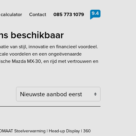
9.4
calculator
Contact
085 773 1079
ons beschikbaar
e van stijl, innovatie en financieel voordeel.
fiscale voordelen en een ongeëvenaarde
trische Mazda MX-30, en rijd met vertrouwen en
Sortering
MAAT Stoelverwarming | Head-up Display | 360