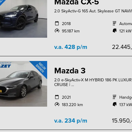
Mazda CX-5
2.0 SkyActiv-G 165 Aut. Skylease GT NA
2018
Autom
95.187 km
121 kW
v.a. 428 p/m
22.445
Mazda 3
2.0 e-SkyActiv-X M HYBRID 186 PK LUXU
CRUISE | ...
2021
Handg
183.220 km
137 kW
v.a. 234 p/m
15.950,