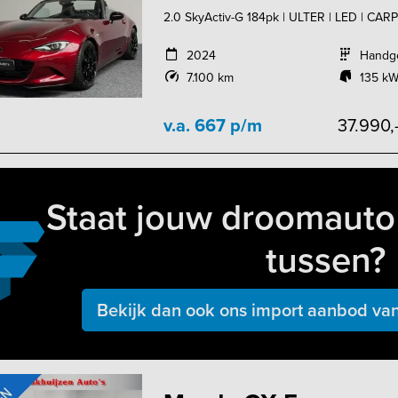
2.0 SkyActiv-G 184pk | ULTER | LED | CAR
2024
Handg
7.100 km
135 kW
v.a. 667 p/m
37.990,
Staat jouw droomauto 
tussen?
Bekijk dan ook ons import aanbod van