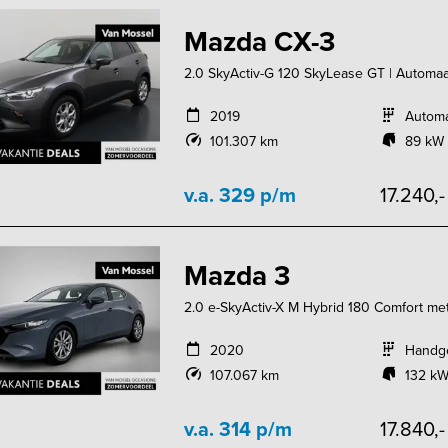
Mazda CX-3
2.0 SkyActiv-G 120 SkyLease GT | Automaa
2019
Autom
101.307 km
89 kW 
v.a. 329 p/m
17.240,
Mazda 3
2.0 e-SkyActiv-X M Hybrid 180 Comfort met 
2020
Handg
107.067 km
132 kW
v.a. 314 p/m
17.840,