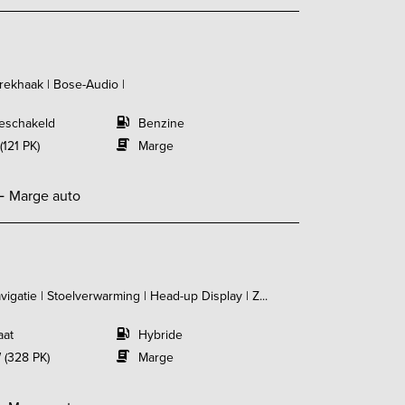
Trekhaak | Bose-Audio |
eschakeld
Benzine
(121 PK)
Marge
,-
Marge auto
gatie | Stoelverwarming | Head-up Display | Z...
aat
Hybride
 (328 PK)
Marge