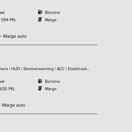
aat
Benzine
 (194 PK)
Marge
,-
Marge auto
amera | HUD | Stoelverwarming | ACC | Dodehoek...
aat
Benzine
(120 PK)
Marge
-
Marge auto