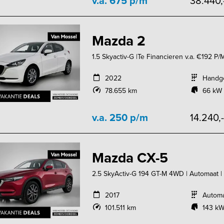
v.a. 675 p/m
38.440,
Mazda 2
1.5 Skyactiv-G |Te Financieren v.a. €192 P/M
2022
Handg
78.655 km
66 kW 
v.a. 250 p/m
14.240,
Mazda CX-5
2.5 SkyActiv-G 194 GT-M 4WD | Automaat |
2017
Autom
101.511 km
143 kW