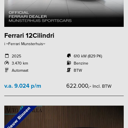
Ferrari 12Cilindri
i ~Ferrari Munsterhuis~
2025
610 kW (829 PK)
3.470 km
Benzine
Automaat
BTW
v.a. 9.024 p/m
622.000,-
Incl. BTW