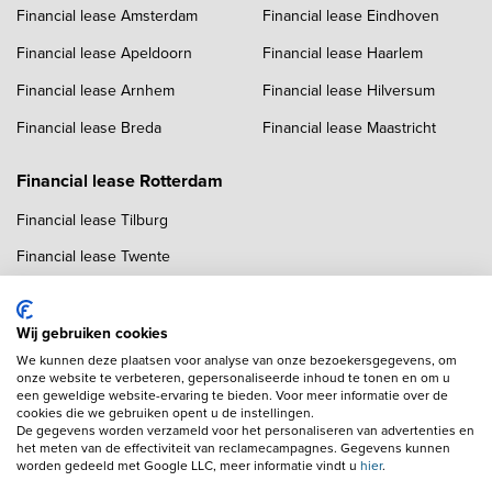
Financial lease Amsterdam
Financial lease Eindhoven
Financial lease Apeldoorn
Financial lease Haarlem
Financial lease Arnhem
Financial lease Hilversum
Financial lease Breda
Financial lease Maastricht
Financial lease Rotterdam
Financial lease Tilburg
Financial lease Twente
Financial lease Utrecht
Financial lease Zwolle
Wij gebruiken cookies
We kunnen deze plaatsen voor analyse van onze bezoekersgegevens, om
onze website te verbeteren, gepersonaliseerde inhoud te tonen en om u
een geweldige website-ervaring te bieden. Voor meer informatie over de
cookies die we gebruiken opent u de instellingen.
De gegevens worden verzameld voor het personaliseren van advertenties en
het meten van de effectiviteit van reclamecampagnes. Gegevens kunnen
worden gedeeld met Google LLC, meer informatie vindt u
hier
.
Copyright navigation
Algemene voorwaarden
Privacyverklaring
Cookieverklaring