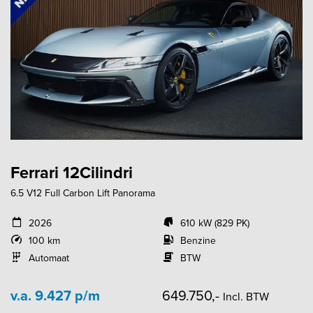
Ferrari 12Cilindri
6.5 V12 Full Carbon Lift Panorama
2026
610 kW (829 PK)
100 km
Benzine
Automaat
BTW
v.a. 9.427 p/m
649.750,-
Incl. BTW