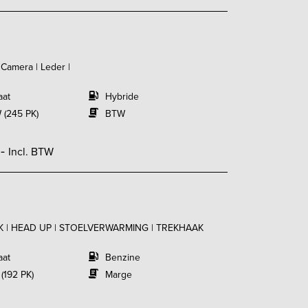
 Camera | Leder |
aat
Hybride
 (245 PK)
BTW
,-
Incl. BTW
AK | HEAD UP | STOELVERWARMING | TREKHAAK
aat
Benzine
 (192 PK)
Marge