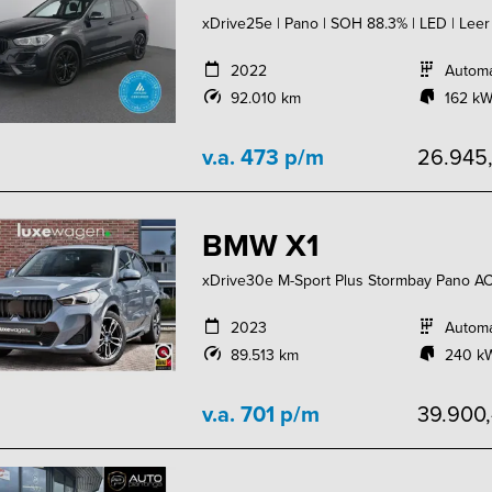
xDrive25e | Pano | SOH 88.3% | LED | Leer 
2022
Autom
92.010 km
162 kW
v.a. 473 p/m
26.945
BMW X1
xDrive30e M-Sport Plus Stormbay Pano A
2023
Autom
89.513 km
240 kW
v.a. 701 p/m
39.900