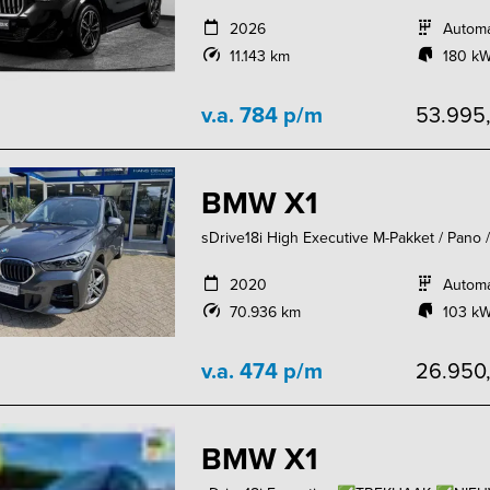
2026
Autom
11.143 km
180 kW
v.a. 784 p/m
53.995
BMW X1
sDrive18i High Executive M-Pakket / Pano 
2020
Autom
70.936 km
103 kW
v.a. 474 p/m
26.950
BMW X1