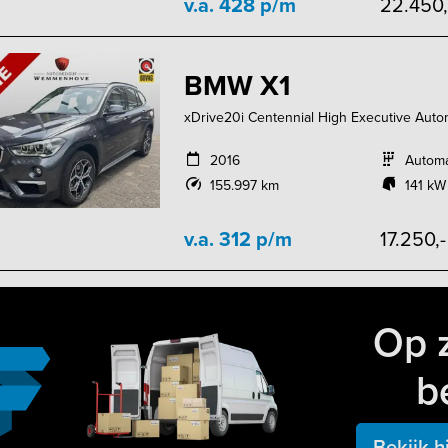
v.a. 428 p/m
22.450
BMW X1
xDrive20i Centennial High Executive Autom
2016
Autom
155.997 km
141 kW
v.a. 312 p/m
17.250,
Op 
b
Bekijk h