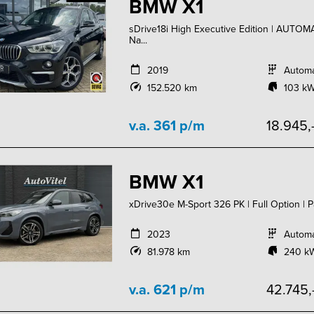
BMW X1
sDrive18i High Executive Edition | AUTOM
Na...
2019
Autom
152.520 km
103 kW
v.a. 361 p/m
18.945,
BMW X1
xDrive30e M-Sport 326 PK | Full Option | 
2023
Autom
81.978 km
240 kW
v.a. 621 p/m
42.745,