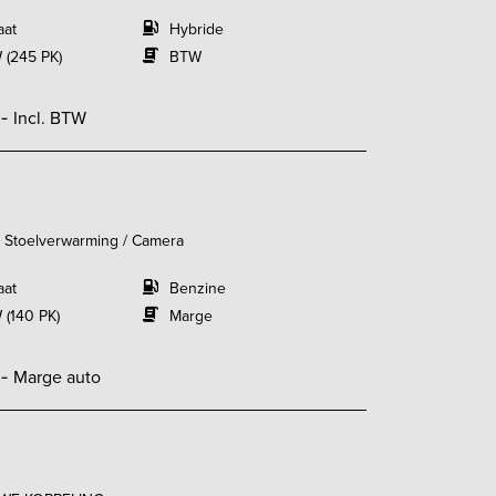
aat
Hybride
 (245 PK)
BTW
,-
Incl. BTW
/ Stoelverwarming / Camera
aat
Benzine
 (140 PK)
Marge
,-
Marge auto