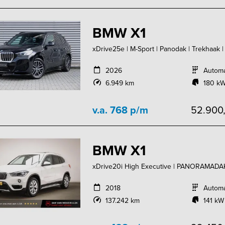
BMW X1
xDrive25e | M-Sport | Panodak | Trekhaak |
2026
Autom
6.949 km
180 kW
v.a. 768 p/m
52.900
BMW X1
xDrive20i High Executive | PANORAMAD
2018
Autom
137.242 km
141 kW