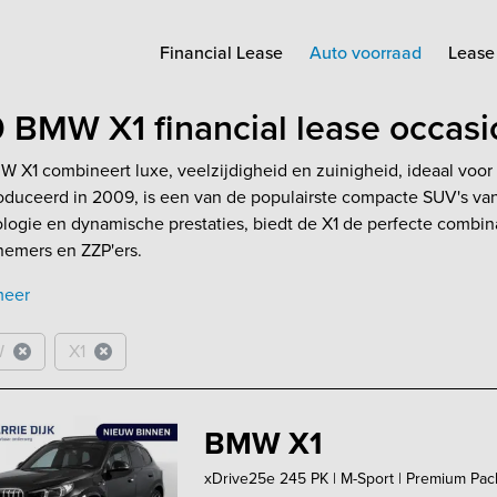
Financial Lease
Auto voorraad
Lease 
 BMW X1 financial lease occas
 X1 combineert luxe, veelzijdigheid en zuinigheid, ideaal voo
oduceerd in 2009, is een van de populairste compacte SUV's va
logie en dynamische prestaties, biedt de X1 de perfecte combinat
nemers en ZZP'ers.
meer
W
X1
BMW X1
xDrive25e 245 PK | M-Sport | Premium Pack |