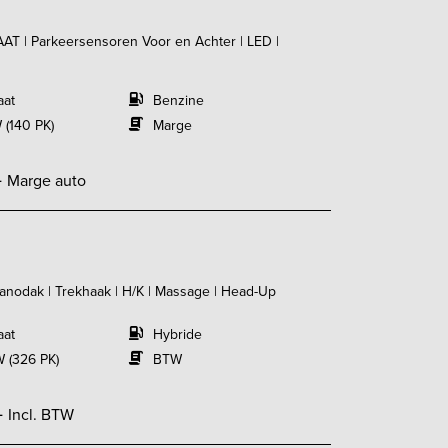
AAT | Parkeersensoren Voor en Achter | LED |
aat
Benzine
 (140 PK)
Marge
-
Marge auto
Panodak | Trekhaak | H/K | Massage | Head-Up
aat
Hybride
 (326 PK)
BTW
-
Incl. BTW