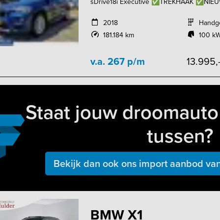
sDrive18i Executive ✅TREKHAAK ✅NIE
2018
Handg
181.184 km
100 kW
v.a. 267 p/m
13.995,
Staat jouw droomauto 
tussen?
Bekijk dan ook ons import aanbod van
BMW X1