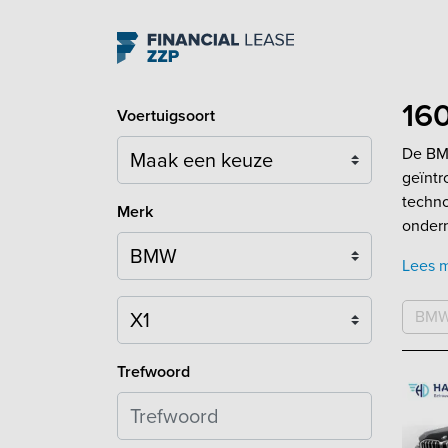
Navigation
160
Voertuigsoort
De BMW
geïntr
techno
Merk
onder
Lees 
Model
BM
Trefwoord