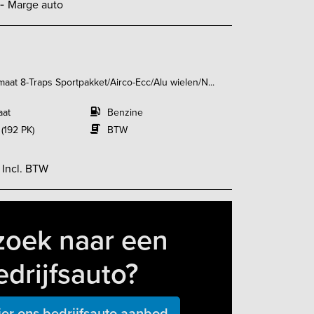
,-
Marge auto
aat 8-Traps Sportpakket/Airco-Ecc/Alu wielen/N...
aat
Benzine
 (192 PK)
BTW
-
Incl. BTW
zoek naar een
edrijfsauto?
ier ons bedrijfsauto aanbod