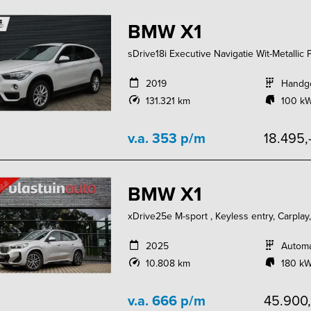
BMW X1
sDrive18i Executive Navigatie Wit-Metallic
2019
Handg
131.321 km
100 kW
v.a. 353 p/m
18.495,
BMW X1
xDrive25e M-sport , Keyless entry, Carplay,
2025
Autom
10.808 km
180 kW
v.a. 666 p/m
45.900