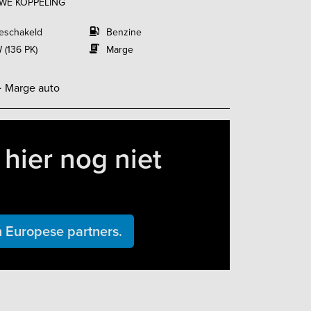
UWE KOPPELING
eschakeld
Benzine
 (136 PK)
Marge
-
Marge auto
hier nog niet
 Europese partners.