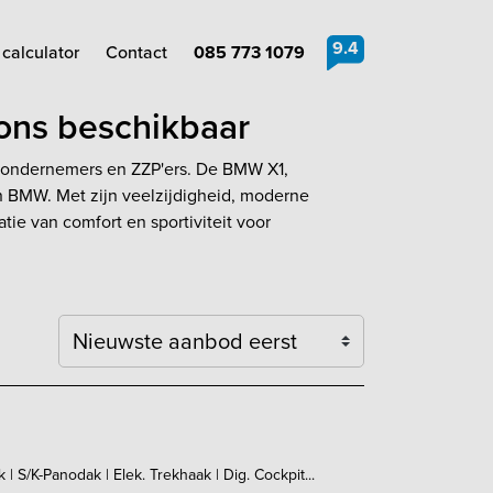
9.4
calculator
Contact
085 773 1079
ions beschikbaar
r ondernemers en ZZP'ers. De BMW X1,
n BMW. Met zijn veelzijdigheid, moderne
ie van comfort en sportiviteit voor
Sortering
 S/K-Panodak | Elek. Trekhaak | Dig. Cockpit...