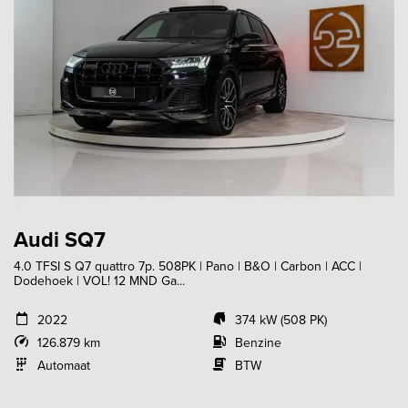
Audi SQ7
4.0 TFSI S Q7 quattro 7p. 508PK | Pano | B&O | Carbon | ACC |
Dodehoek | VOL! 12 MND Ga...
2022
374 kW (508 PK)
126.879 km
Benzine
Automaat
BTW