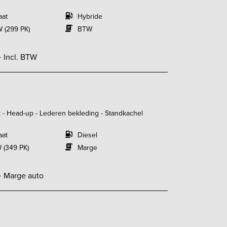
aat
Hybride
 (299 PK)
BTW
-
Incl. BTW
 - Head-up - Lederen bekleding - Standkachel
aat
Diesel
 (349 PK)
Marge
-
Marge auto