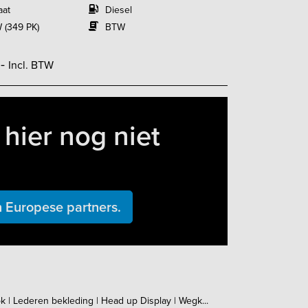
aat
Diesel
 (349 PK)
BTW
,-
Incl. BTW
hier nog niet
 Europese partners.
k | Lederen bekleding | Head up Display | Wegk...