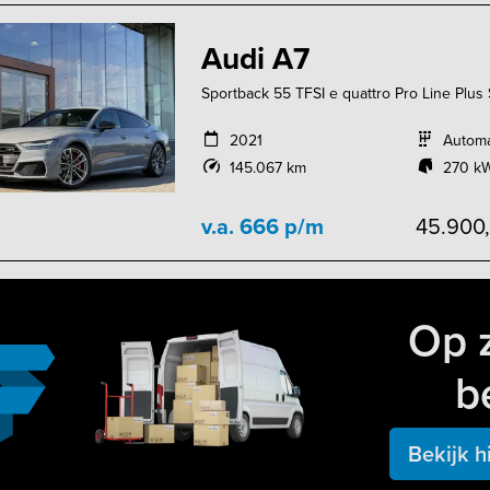
Audi A7
Sportback 55 TFSI e quattro Pro Line Plus S-
2021
Autom
145.067 km
270 kW
v.a. 666 p/m
45.900
Op 
b
Bekijk h