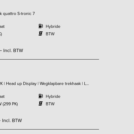
 quattro S-tronic 7
aat
Hybride
K)
BTW
,-
Incl. BTW
 | Head up Display | Wegklapbare trekhaak | L...
aat
Hybride
 (299 PK)
BTW
-
Incl. BTW