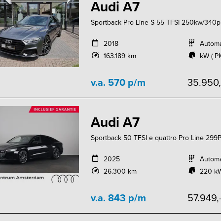
Audi A7
Sportback Pro Line S 55 TFSI 250kw/340pk
2018
Autom
163.189 km
kW ( P
v.a. 570 p/m
35.950
Audi A7
Sportback 50 TFSI e quattro Pro Line 299PK
2025
Autom
26.300 km
220 kW
v.a. 843 p/m
57.949,