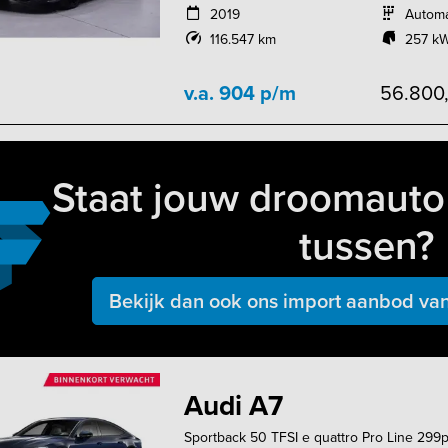
2019
Autom
116.547 km
257 kW
v.a. 904 p/m
56.800
Staat jouw droomauto 
tussen?
Bekijk dan ook ons import aanbod van
Audi A7
Sportback 50 TFSI e quattro Pro Line 299p