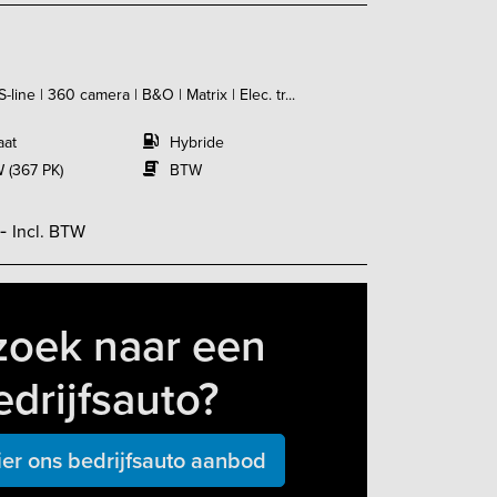
line | 360 camera | B&O | Matrix | Elec. tr...
aat
Hybride
 (367 PK)
BTW
,-
Incl. BTW
zoek naar een
edrijfsauto?
ier ons bedrijfsauto aanbod