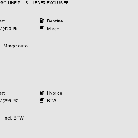
PRO LINE PLUS + LEDER EXCLUSIEF |
aat
Benzine
 (420 PK)
Marge
,-
Marge auto
aat
Hybride
 (299 PK)
BTW
,-
Incl. BTW