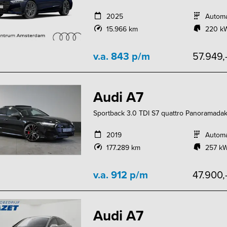
2025
Autom
15.966 km
220 kW
v.a. 843 p/m
57.949,
Audi A7
Sportback 3.0 TDI S7 quattro Panoramadak
2019
Autom
177.289 km
257 kW
v.a. 912 p/m
47.900,
Audi A7