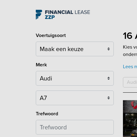
Navigation
16 
Voertuigsoort
Kies v
ondern
Merk
Lees 
Audi
Model
Trefwoord