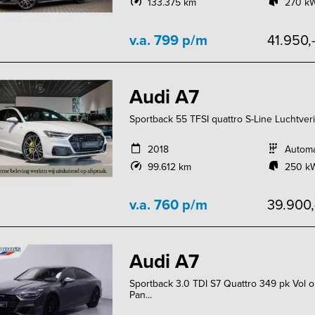
133.375 km
270 kW
v.a. 799 p/m
41.950,
Audi A7
Sportback 55 TFSI quattro S-Line Luchtverin
2018
Autom
99.612 km
250 kW
v.a. 760 p/m
39.900
Audi A7
Sportback 3.0 TDI S7 Quattro 349 pk Vol 
Pan...