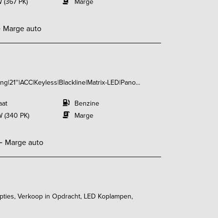
 (367 PK)
Marge
-
Marge auto
g|21''|ACC|Keyless|Blackline|Matrix-LED|Pano...
aat
Benzine
 (340 PK)
Marge
,-
Marge auto
opties, Verkoop in Opdracht, LED Koplampen,