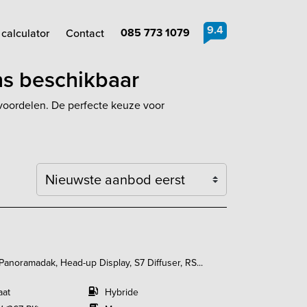
9.4
085 773 1079
calculator
Contact
ns beschikbaar
e voordelen. De perfecte keuze voor
Sortering
Panoramadak, Head-up Display, S7 Diffuser, RS...
aat
Hybride