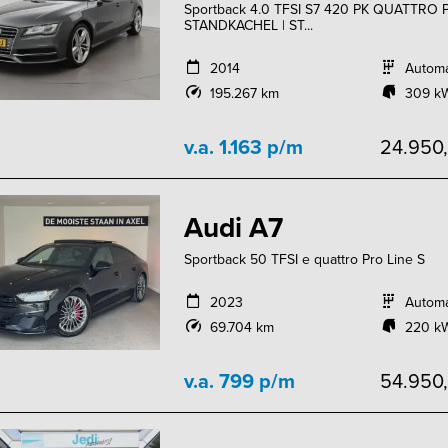
Sportback 4.0 TFSI S7 420 PK QUATTRO 
STANDKACHEL | ST...
2014
Autom
195.267 km
309 kW
v.a. 1.163 p/m
24.950
Audi A7
Sportback 50 TFSI e quattro Pro Line S
2023
Autom
69.704 km
220 kW
v.a. 799 p/m
54.950