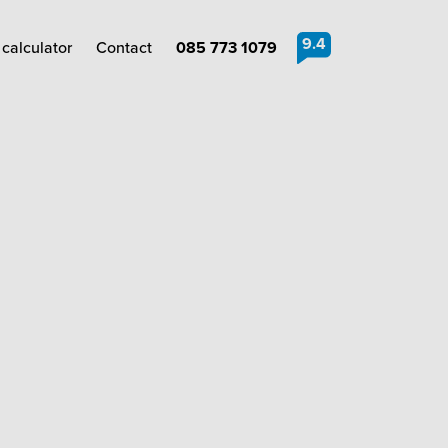
9.4
calculator
Contact
085 773 1079