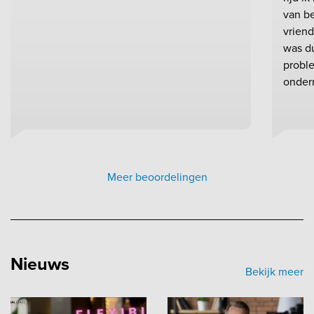
van be
vrien
was du
probl
onder
Meer beoordelingen
Nieuws
Bekijk meer