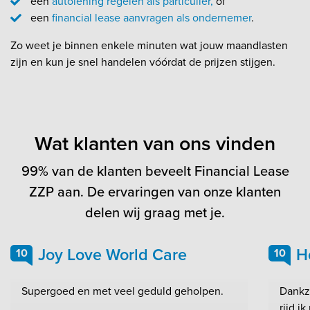
een
autolening regelen als particulier,
of
een
financial lease aanvragen als ondernemer
.
Zo weet je binnen enkele minuten wat jouw maandlasten
zijn en kun je snel handelen vóórdat de prijzen stijgen.
Wat klanten van ons vinden
99% van de klanten beveelt Financial Lease
ZZP aan. De ervaringen van onze klanten
delen wij graag met je.
Joy Love World Care
H
10
10
Supergoed en met veel geduld geholpen.
Dankzi
rijd i