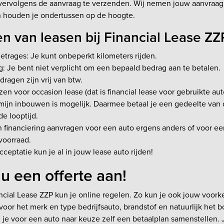
n vervolgens de aanvraag te verzenden. Wij nemen jouw aanvraa
 houden je ondertussen op de hoogte.
n van leasen bij Financial Lease ZZ
trages: Je kunt onbeperkt kilometers rijden.
: Je bent niet verplicht om een bepaald bedrag aan te betalen.
ragen zijn vrij van btw.
zen voor occasion lease (dat is financial lease voor gebruikte auto
mijn inbouwen is mogelijk. Daarmee betaal je een gedeelte van 
de looptijd.
 financiering aanvragen voor een auto ergens anders of voor een
voorraad.
cceptatie kun je al in jouw lease auto rijden!
u een offerte aan!
ncial Lease ZZP kun je online regelen. Zo kun je ook jouw voor
voor het merk en type bedrijfsauto, brandstof en natuurlijk het b
je voor een auto naar keuze zelf een betaalplan samenstellen. J