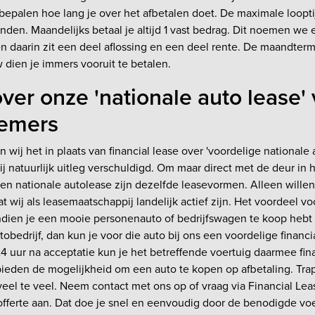
bepalen hoe lang je over het afbetalen doet. De maximale looptij
nden. Maandelijks betaal je altijd 1 vast bedrag. Dit noemen we 
 daarin zit een deel aflossing en een deel rente. De maandtermij
 dien je immers vooruit te betalen.
over onze 'nationale auto lease'
emers
 wij het in plaats van financial lease over 'voordelige nationale 
ij natuurlijk uitleg verschuldigd. Om maar direct met de deur in h
 en nationale autolease zijn dezelfde leasevormen. Alleen will
 wij als leasemaatschappij landelijk actief zijn. Het voordeel voo
dien je een mooie personenauto of bedrijfswagen te koop hebt z
obedrijf, dan kun je voor die auto bij ons een voordelige financi
4 uur na acceptatie kun je het betreffende voertuig daarmee fin
ieden de mogelijkheid om een auto te kopen op afbetaling. Trap 
veel te veel. Neem contact met ons op of vraag via Financial Le
 offerte aan. Dat doe je snel en eenvoudig door de benodigde v