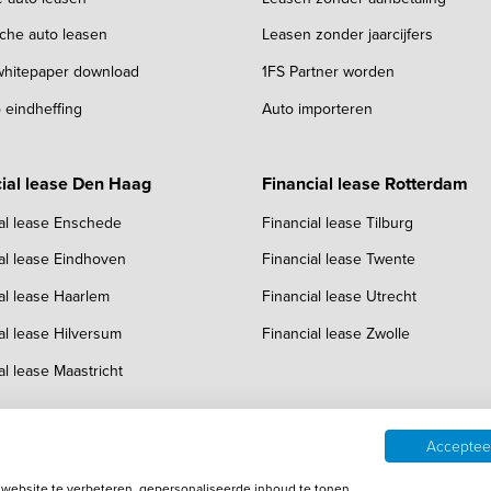
sche auto leasen
Leasen zonder jaarcijfers
 whitepaper download
1FS Partner worden
 eindheffing
Auto importeren
ial lease Den Haag
Financial lease Rotterdam
al lease Enschede
Financial lease Tilburg
al lease Eindhoven
Financial lease Twente
al lease Haarlem
Financial lease Utrecht
al lease Hilversum
Financial lease Zwolle
al lease Maastricht
Accepteer
ebsite te verbeteren, gepersonaliseerde inhoud te tonen