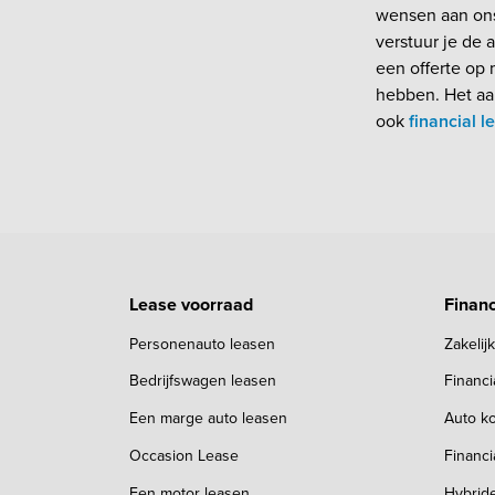
wensen aan ons 
verstuur je de 
een offerte op
hebben. Het aan
ook
financial 
Lease voorraad
Financ
Personenauto leasen
Zakelij
Bedrijfswagen leasen
Financ
Een marge auto leasen
Auto ko
Occasion Lease
Financi
Een motor leasen
Hybrid