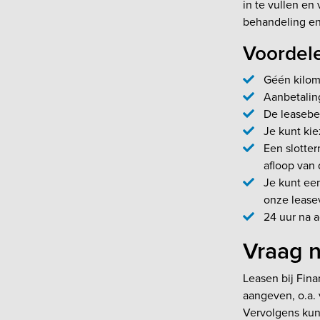
in te vullen e
behandeling en
Voordele
Géén kilome
Aanbetaling
De leasebed
Je kunt kie
Een slotter
afloop van 
Je kunt een
onze lease
24 uur na a
Vraag n
Leasen bij Fina
aangeven, o.a. 
Vervolgens kun 