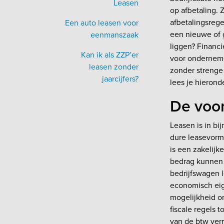
Leasen
op afbetaling. Z
afbetalingsregel
Een auto leasen voor
een nieuwe of g
eenmanszaak
liggen? Financi
Kan ik als ZZP’er
voor onderneme
leasen zonder
zonder strenge
jaarcijfers?
lees je hieronde
De voor
Leasen is in bi
dure leasevorm z
is een zakelijk
bedrag kunnen 
bedrijfswagen l
economisch eig
mogelijkheid om
fiscale regels 
van de btw verr