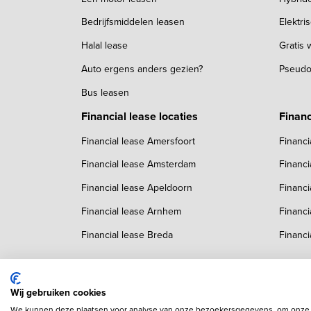
Bedrijfsmiddelen leasen
Elektri
Halal lease
Gratis
Auto ergens anders gezien?
Pseudo
Bus leasen
Financial lease locaties
Financ
Financial lease Amersfoort
Financi
Financial lease Amsterdam
Financi
Financial lease Apeldoorn
Financi
Financial lease Arnhem
Financi
Financial lease Breda
Financi
Wij gebruiken cookies
We kunnen deze plaatsen voor analyse van onze bezoekersgegevens, om onze w