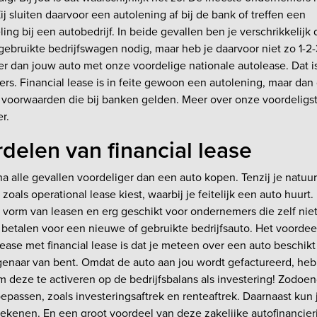
ij sluiten daarvoor een autolening af bij de bank of treffen een
ing bij een autobedrijf. In beide gevallen ben je verschrikkelijk 
ebruikte bedrijfswagen nodig, maar heb je daarvoor niet zo 1-2-
er dan jouw auto met onze voordelige nationale autolease. Dat is
rs. Financial lease is in feite gewoon een autolening, maar da
 voorwaarden die bij banken gelden. Meer over onze voordeligs
r.
delen van financial lease
jna alle gevallen voordeliger dan een auto kopen. Tenzij je natuur
oals operational lease kiest, waarbij je feitelijk een auto huurt.
e vorm van leasen en erg geschikt voor ondernemers die zelf nie
betalen voor een nieuwe of gebruikte bedrijfsauto. Het voordee
ease met financial lease is dat je meteen over een auto beschikt
enaar van bent. Omdat de auto aan jou wordt gefactureerd, heb
 deze te activeren op de bedrijfsbalans als investering! Zodoen
toepassen, zoals investeringsaftrek en renteaftrek. Daarnaast kun
ekenen. En een groot voordeel van deze zakelijke autofinancieri