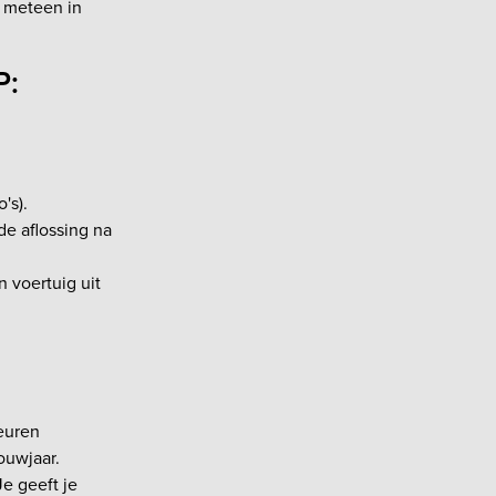
g meteen in
P:
's).
de aflossing na
 voertuig uit
keuren
ouwjaar.
e geeft je