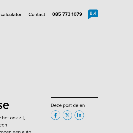
9.4
085 773 1079
calculator
Contact
se
Deze post delen
 het ook zij,
 een
 kopen een auto