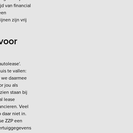
d van financial
een
nen zijn vrij
 voor
autolease'.
uis te vallen:
en we daarmee
r jou als
ien staan bij
al lease
ancieren. Veel
daar niet in.
ase ZZP een
oertuiggegevens