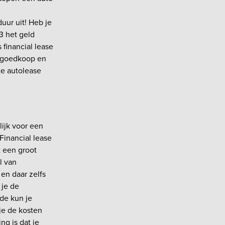
duur uit! Heb je
3 het geld
 financial lease
n goedkoop en
te autolease
lijk voor een
 Financial lease
t een groot
l van
 en daar zelfs
 je de
de kun je
 je de kosten
ng is dat je