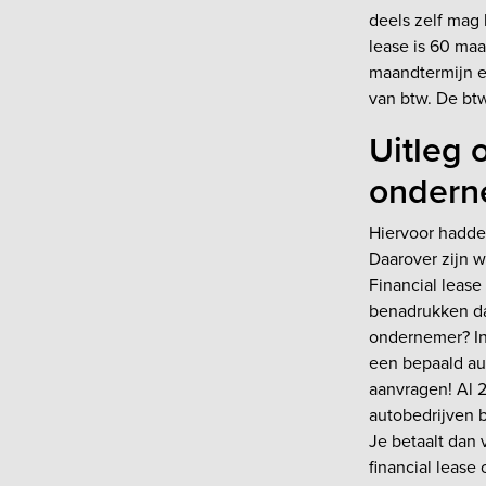
deels zelf mag 
lease is 60 maa
maandtermijn en
van btw. De btw
Uitleg 
ondern
Hiervoor hadden
Daarover zijn w
Financial lease
benadrukken dat
ondernemer? In
een bepaald aut
aanvragen! Al 2
autobedrijven b
Je betaalt dan 
financial lease