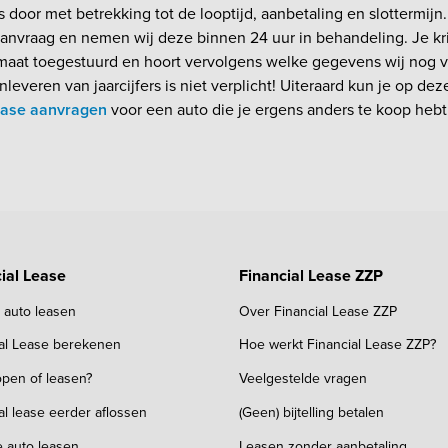
door met betrekking tot de looptijd, aanbetaling en slottermijn
aanvraag en nemen wij deze binnen 24 uur in behandeling. Je kri
 maat toegestuurd en hoort vervolgens welke gegevens wij nog v
leveren van jaarcijfers is niet verplicht! Uiteraard kun je op de
lease aanvragen
voor een auto die je ergens anders te koop hebt 
ial Lease
Financial Lease ZZP
k auto leasen
Over Financial Lease ZZP
ial Lease berekenen
Hoe werkt Financial Lease ZZP?
pen of leasen?
Veelgestelde vragen
al lease eerder aflossen
(Geen) bijtelling betalen
e auto leasen
Leasen zonder aanbetaling