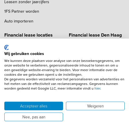
Leasen zonder jaarcijfers
1FS Partner worden
Auto importeren
Financial lease locaties
Financial lease Den Haag
Financial lease Amersfoort
Financial lease Enschede
Wij gebruiken cookies
Financial lease Amsterdam
Financial lease Eindhoven
We kunnen deze plaatsen voor analyse van onze bezoekersgegevens, om
Financial lease Apeldoorn
Financial lease Haarlem
onze website te verbeteren, gepersonaliseerde inhoud te tonen en om u
een geweldige website-ervaring te bieden. Voor meer informatie over de
Financial lease Arnhem
Financial lease Hilversum
cookies die we gebruiken opent u de instellingen.
De gegevens worden verzameld voor het personaliseren van advertenties en
het meten van de effectiviteit van reclamecampagnes. Gegevens kunnen
Financial lease Breda
Financial lease Maastricht
worden gedeeld met Google LLC, meer informatie vindt u
hier
.
Financial lease Rotterdam
Accepteer alles
Weigeren
Financial lease Tilburg
Nee, pas aan
Financial lease Twente
Financial lease Utrecht