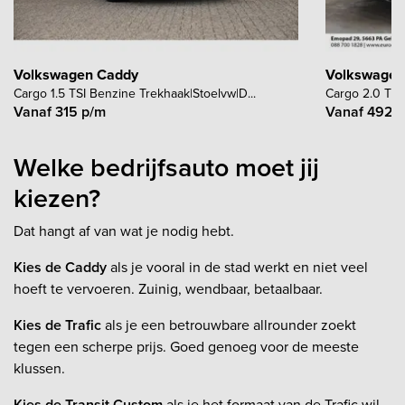
Volkswagen Caddy
Volkswagen
Cargo 1.5 TSI Benzine Trekhaak|Stoelvw|D...
Cargo 2.0 TDI 
Vanaf 315 p/m
Vanaf 492 
Welke bedrijfsauto moet jij
kiezen?
Dat hangt af van wat je nodig hebt.
Kies de Caddy
als je vooral in de stad werkt en niet veel
hoeft te vervoeren. Zuinig, wendbaar, betaalbaar.
Kies de Trafic
als je een betrouwbare allrounder zoekt
tegen een scherpe prijs. Goed genoeg voor de meeste
klussen.
Kies de Transit Custom
als je het formaat van de Trafic wil,