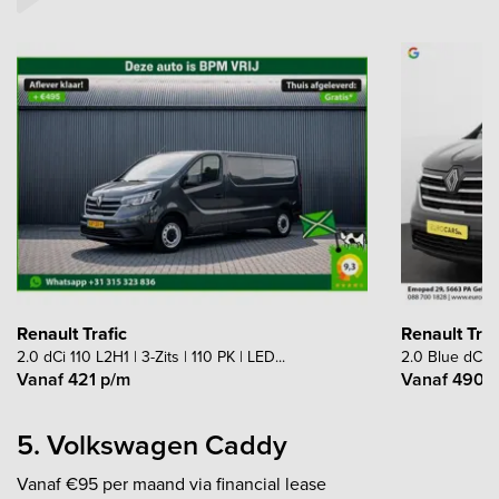
Renault Trafic
Renault Traf
2.0 dCi 110 L2H1 | 3-Zits | 110 PK | LED...
2.0 Blue dCi 
Vanaf 421 p/m
Vanaf 490 
5. Volkswagen Caddy
Vanaf €95 per maand via financial lease