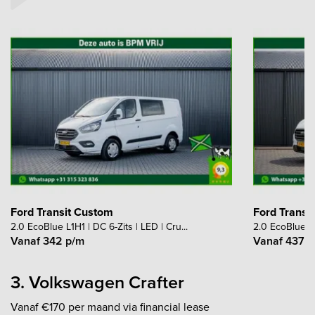
Ford Transit Custom
Ford Transi
2.0 EcoBlue L1H1 | DC 6-Zits | LED | Cru...
2.0 EcoBlue L2
Vanaf 342 p/m
Vanaf 437 p
3. Volkswagen Crafter
Vanaf €170 per maand via financial lease