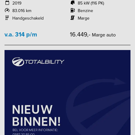
2019
85 kW (116 PK)
83.016 km
Benzine
Handgeschakeld
Marge
v.a. 314 p/m
16.449,-
Marge auto