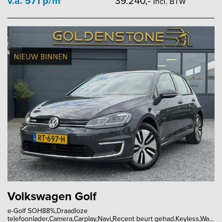
v.a. 571 p/m
39.240,-
Incl. BTW
Volkswagen Golf
e-Golf SOH88%,Draadloze
telefoonlader,Camera,Carplay,Navi,Recent beurt gehad,Keyless,Wa...