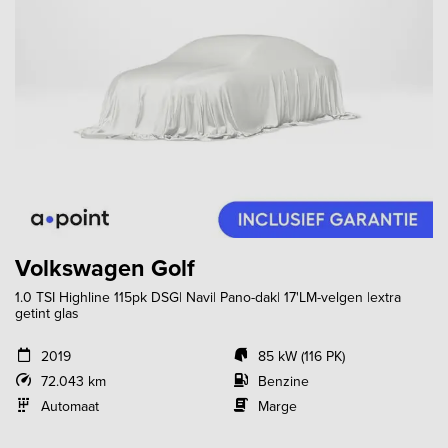
Volkswagen Golf
1.0 TSI Highline 115pk DSG| Navi| Pano-dak| 17'LM-velgen |extra
getint glas
2019
85 kW (116 PK)
72.043 km
Benzine
Automaat
Marge