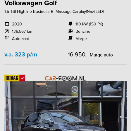
Volkswagen Golf
1.5 TSI Highline Business R |Massage|Carplay|Navi|LED|
2020
110 kW (150 PK)
136.567 km
Benzine
Automaat
Marge
v.a. 323 p/m
16.950,-
Marge auto