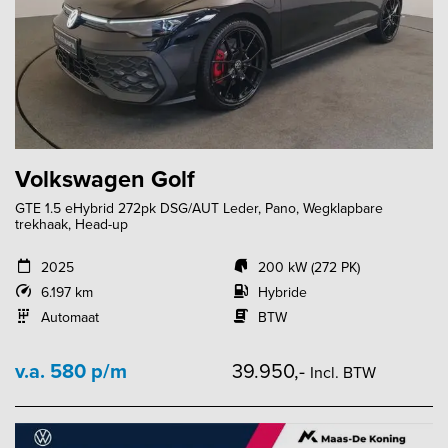
Volkswagen Golf
GTE 1.5 eHybrid 272pk DSG/AUT Leder, Pano, Wegklapbare
trekhaak, Head-up
2025
200 kW (272 PK)
6.197 km
Hybride
Automaat
BTW
v.a. 580 p/m
39.950,-
Incl. BTW