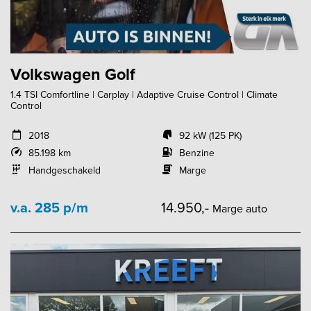
Volkswagen Golf
1.4 TSI Comfortline | Carplay | Adaptive Cruise Control | Climate
Control
2018
92 kW (125 PK)
85.198 km
Benzine
Handgeschakeld
Marge
v.a. 285 p/m
14.950,-
Marge auto