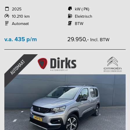
2025
kW ( PK)
10.210 km
Elektrisch
Automaat
BTW
v.a. 435 p/m
29.950,-
Incl. BTW