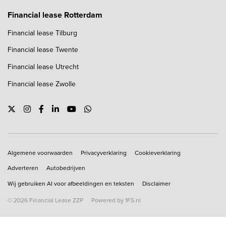
Financial lease Rotterdam
Financial lease Tilburg
Financial lease Twente
Financial lease Utrecht
Financial lease Zwolle
Copyright navigation
Algemene voorwaarden
Privacyverklaring
Cookieverklaring
Adverteren
Autobedrijven
Wij gebruiken AI voor afbeeldingen en teksten
Disclaimer
© 2026 Financial Lease ZZP
Powered by 1FS.nl