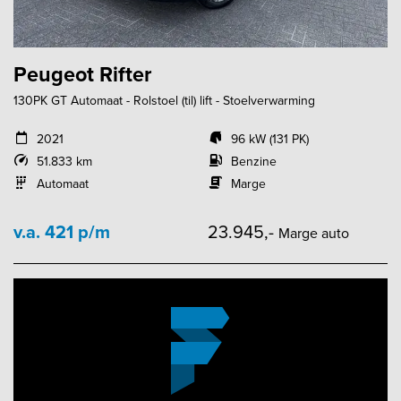
Peugeot Rifter
130PK GT Automaat - Rolstoel (til) lift - Stoelverwarming
2021
96 kW (131 PK)
51.833 km
Benzine
Automaat
Marge
v.a. 421 p/m
23.945,-
Marge auto