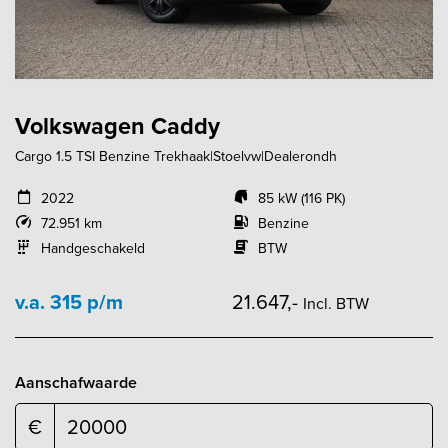
Volkswagen Caddy
Cargo 1.5 TSI Benzine Trekhaak|Stoelvw|Dealerondh
2022
85 kW (116 PK)
72.951 km
Benzine
Handgeschakeld
BTW
v.a. 315 p/m
21.647,-
Incl. BTW
Aanschafwaarde
€