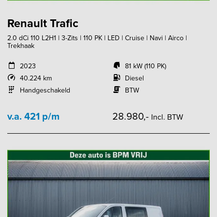
Renault Trafic
2.0 dCi 110 L2H1 | 3-Zits | 110 PK | LED | Cruise | Navi | Airco |
Trekhaak
2023
81 kW (110 PK)
40.224 km
Diesel
Handgeschakeld
BTW
v.a. 421 p/m
28.980,-
Incl. BTW