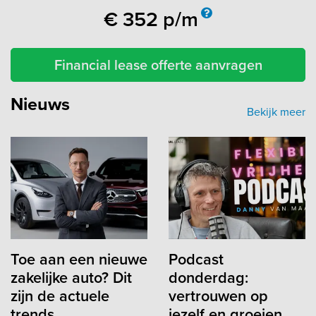
€
352
p/m
Financial lease offerte aanvragen
Nieuws
Bekijk meer
Toe aan een nieuwe
Podcast
zakelijke auto? Dit
donderdag:
zijn de actuele
vertrouwen op
trends
jezelf en groeien