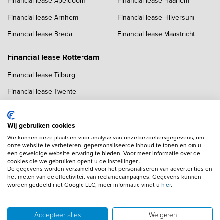
Financial lease Apeldoorn
Financial lease Haarlem
Financial lease Arnhem
Financial lease Hilversum
Financial lease Breda
Financial lease Maastricht
Financial lease Rotterdam
Financial lease Tilburg
Financial lease Twente
Financial lease Utrecht
Financial lease Zwolle
Wij gebruiken cookies
We kunnen deze plaatsen voor analyse van onze bezoekersgegevens, om
onze website te verbeteren, gepersonaliseerde inhoud te tonen en om u
een geweldige website-ervaring te bieden. Voor meer informatie over de
cookies die we gebruiken opent u de instellingen.
De gegevens worden verzameld voor het personaliseren van advertenties en
het meten van de effectiviteit van reclamecampagnes. Gegevens kunnen
worden gedeeld met Google LLC, meer informatie vindt u
hier
.
Copyright navigation
Algemene voorwaarden
Privacyverklaring
Cookieverklaring
Adverteren
Autobedrijven
Accepteer alles
Weigeren