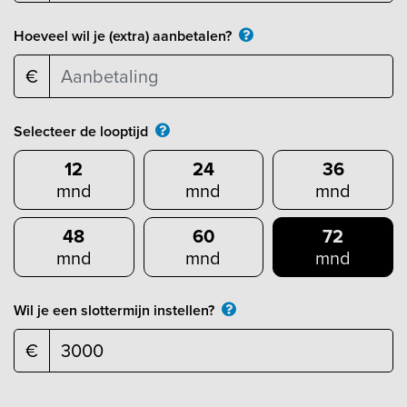
Hoeveel wil je (extra) aanbetalen?
€
Selecteer de looptijd
12
24
36
mnd
mnd
mnd
48
60
72
mnd
mnd
mnd
Wil je een slottermijn instellen?
€