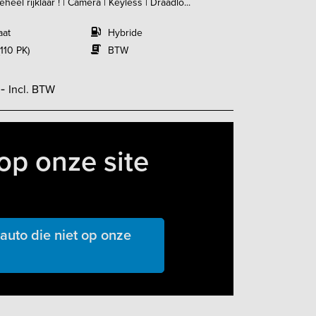
eel rijklaar ! | Camera | Keyless | Draadlo...
aat
Hybride
110 PK)
BTW
,-
Incl. BTW
op onze site
uto die niet op onze