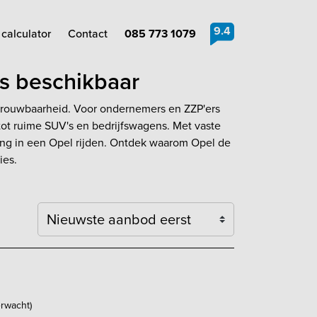
9.4
calculator
Contact
085 773 1079
ns beschikbaar
etrouwbaarheid. Voor ondernemers en ZZP'ers
tot ruime SUV's en bedrijfswagens. Met vaste
ring in een Opel rijden. Ontdek waarom Opel de
ies.
Sortering
erwacht)