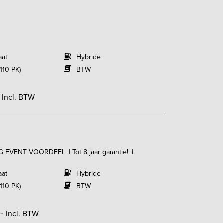
aat
Hybride
110 PK)
BTW
-
Incl. BTW
G EVENT VOORDEEL || Tot 8 jaar garantie! ||
aat
Hybride
110 PK)
BTW
,-
Incl. BTW