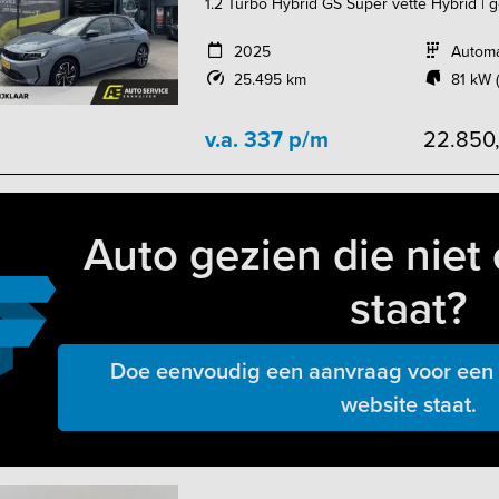
1.2 Turbo Hybrid GS Super vette Hybrid | geh
2025
Autom
25.495 km
81 kW (
v.a. 337 p/m
22.850
Auto gezien die niet 
staat?
Doe eenvoudig een aanvraag voor een a
website staat.