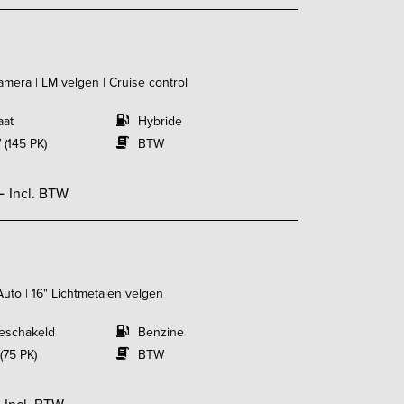
amera | LM velgen | Cruise control
aat
Hybride
 (145 PK)
BTW
,-
Incl. BTW
 Auto | 16" Lichtmetalen velgen
eschakeld
Benzine
(75 PK)
BTW
-