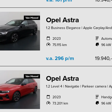
Opel Astra
1.2 Business Elegance | Apple Carplay/Andr
2023
Autom
75.115 km
96 kW 
v.a. 296 p/m
19.940,
Opel Astra
1.2 Level 4 | Navigatie | Parkeer camera | 
2023
Handg
73.201 km
96 kW 