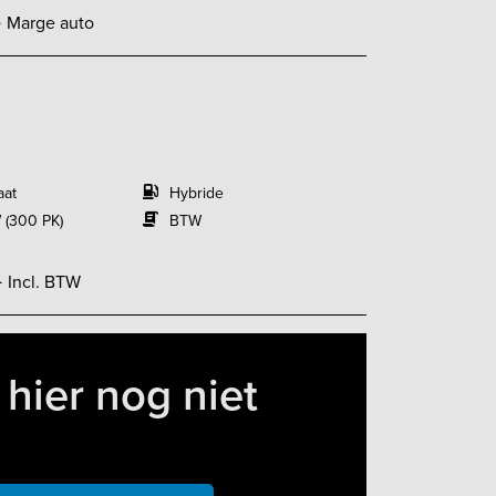
-
Marge auto
aat
Hybride
 (300 PK)
BTW
-
Incl. BTW
hier nog niet