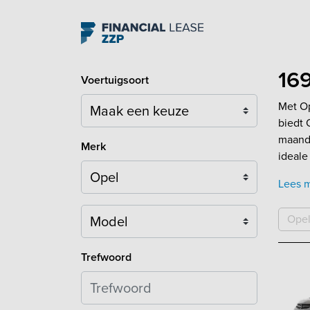
Navigation
169
Voertuigsoort
Met Op
biedt 
maande
Merk
ideale
Lees 
Model
Ope
Trefwoord