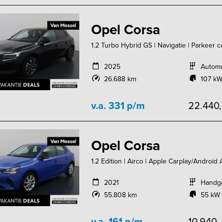
Opel Corsa
1.2 Turbo Hybrid GS | Navigatie | Parkeer c
2025
Autom
26.688 km
107 kW
v.a. 331 p/m
22.440
Opel Corsa
1.2 Edition | Airco | Apple Carplay/Android
2021
Handg
55.808 km
55 kW 
v.a. 161 p/m
10.940,