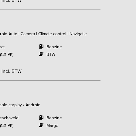
Incl. BTW
oid Auto | Camera | Climate control | Navigatie
aat
Benzine
(131 PK)
BTW
-
Incl. BTW
Apple carplay / Android
eschakeld
Benzine
(131 PK)
Marge