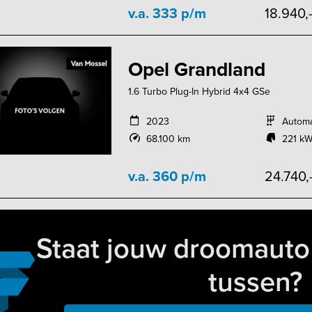
v.a. 333 p/m
18.940,
Opel Grandland
1.6 Turbo Plug-In Hybrid 4x4 GSe
2023
Autom
68.100 km
221 kW
v.a. 360 p/m
24.740,
Staat jouw droomauto 
tussen?