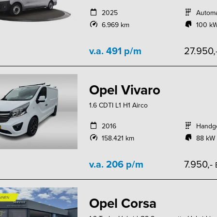
2025
Autom
6.969 km
100 kW
v.a. 491 p/m
27.950,
Opel Vivaro
1.6 CDTI L1 H1 Airco
2016
Handg
158.421 km
88 kW 
v.a. 206 p/m
7.950,-
Opel Corsa