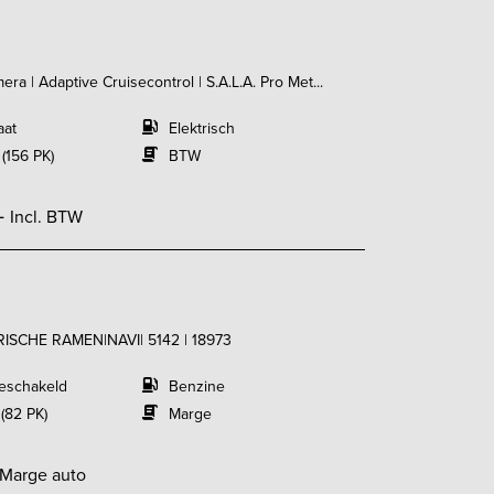
a | Adaptive Cruisecontrol | S.A.L.A. Pro Met...
aat
Elektrisch
 (156 PK)
BTW
-
Incl. BTW
TRISCHE RAMEN|NAVI| 5142 | 18973
eschakeld
Benzine
(82 PK)
Marge
Marge auto