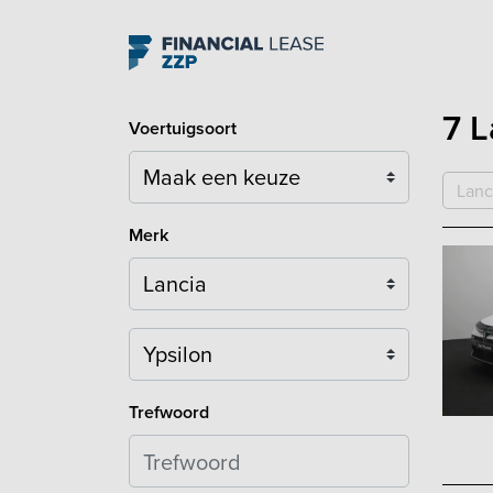
Navigation
7 L
Voertuigsoort
Lanc
Merk
Model
Trefwoord