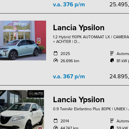
v.a. 376 p/m
25.495
Lancia Ypsilon
1.2 Hybrid 110PK AUTOMAAT LX | CAM
+ ACHTER | D...
2025
Autom
26.696 km
81 kW (
v.a. 367 p/m
24.895
Lancia Ypsilon
0.9 TwinAir Elefantino Plus 80PK | UNIEK |
2014
Autom
44.747 km
59 kW 