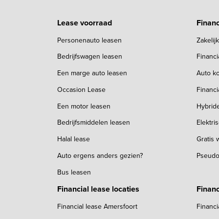
Lease voorraad
Financ
Personenauto leasen
Zakelij
Bedrijfswagen leasen
Financ
Een marge auto leasen
Auto ko
Occasion Lease
Financi
Een motor leasen
Hybrid
Bedrijfsmiddelen leasen
Elektri
Halal lease
Gratis
Auto ergens anders gezien?
Pseudo
Bus leasen
Financial lease locaties
Financ
Financial lease Amersfoort
Financi