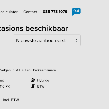
9.4
085 773 1079
calculator
Contact
ccasions beschikbaar
Sortering
 Velgen | S.A.L.A. Pro | Parkeercamera |
aat
Hybride
110 PK)
BTW
,-
Incl. BTW