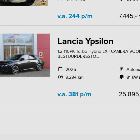
v.a. 244 p/m
7.445,-
Lancia Ypsilon
1.2 110PK Turbo Hybrid LX | CAMERA V
BESTUURDERSSTO...
2025
Autom
9.294 km
81 kW (
v.a. 381 p/m
25.895