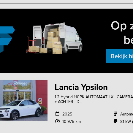
Op 
b
Bekijk h
Lancia Ypsilon
1.2 Hybrid 110PK AUTOMAAT LX | CAM
+ ACHTER | D...
2025
Autom
10.975 km
81 kW (