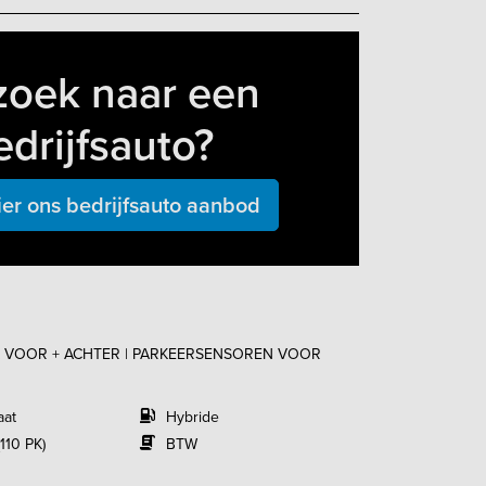
zoek naar een
edrijfsauto?
ier ons bedrijfsauto aanbod
ERA VOOR + ACHTER | PARKEERSENSOREN VOOR
aat
Hybride
110 PK)
BTW