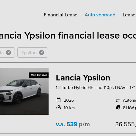
Financial Lease
Auto voorraad
Lease 
ancia Ypsilon financial lease o
ia
Ypsilon
Lancia Ypsilon
1.2 Turbo Hybrid HF Line 110pk | NAVI | 17''
2026
Autom
10 km
81 kW (
v.a. 539 p/m
36.555