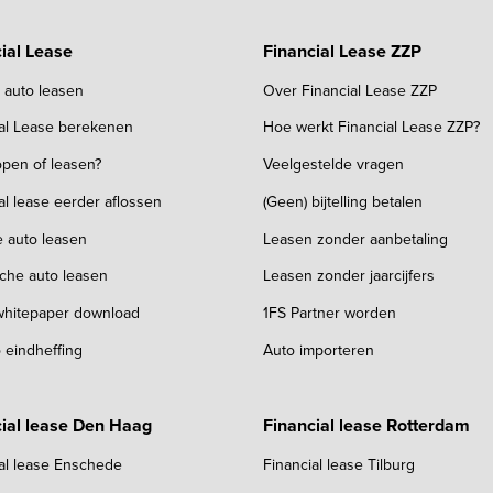
ial Lease
Financial Lease ZZP
k auto leasen
Over Financial Lease ZZP
ial Lease berekenen
Hoe werkt Financial Lease ZZP?
pen of leasen?
Veelgestelde vragen
al lease eerder aflossen
(Geen) bijtelling betalen
e auto leasen
Leasen zonder aanbetaling
sche auto leasen
Leasen zonder jaarcijfers
 whitepaper download
1FS Partner worden
 eindheffing
Auto importeren
ial lease Den Haag
Financial lease Rotterdam
al lease Enschede
Financial lease Tilburg