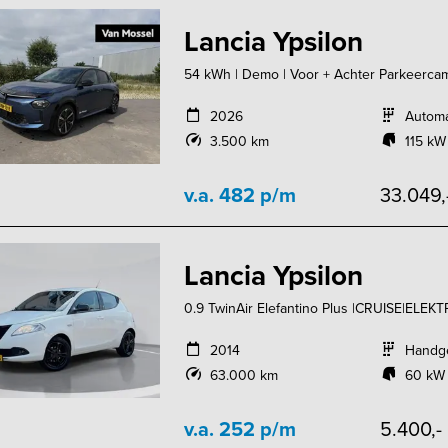
Lancia Ypsilon
54 kWh | Demo | Voor + Achter Parkeercamer
2026
Autom
3.500 km
115 kW
v.a. 482 p/m
33.049,
Lancia Ypsilon
0.9 TwinAir Elefantino Plus |CRUISE|ELEK
2014
Handg
63.000 km
60 kW 
v.a. 252 p/m
5.400,-