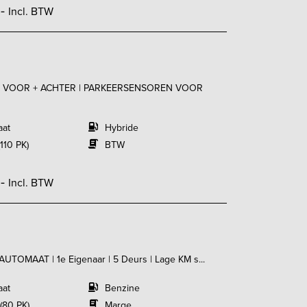
,-
Incl. BTW
ERA VOOR + ACHTER | PARKEERSENSOREN VOOR
aat
Hybride
110 PK)
BTW
,-
Incl. BTW
 AUTOMAAT | 1e Eigenaar | 5 Deurs | Lage KM s...
aat
Benzine
(80 PK)
Marge