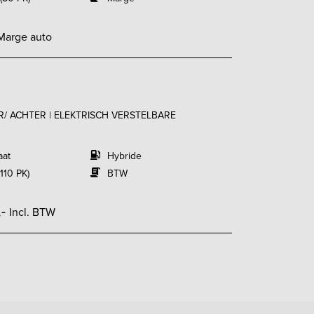
Marge auto
OOR/ ACHTER | ELEKTRISCH VERSTELBARE
aat
Hybride
110 PK)
BTW
,-
Incl. BTW