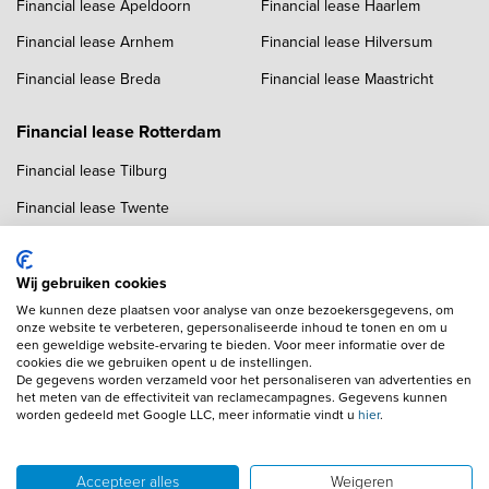
Financial lease Apeldoorn
Financial lease Haarlem
Financial lease Arnhem
Financial lease Hilversum
Financial lease Breda
Financial lease Maastricht
Financial lease Rotterdam
Financial lease Tilburg
Financial lease Twente
Financial lease Utrecht
Financial lease Zwolle
Wij gebruiken cookies
We kunnen deze plaatsen voor analyse van onze bezoekersgegevens, om
onze website te verbeteren, gepersonaliseerde inhoud te tonen en om u
een geweldige website-ervaring te bieden. Voor meer informatie over de
cookies die we gebruiken opent u de instellingen.
De gegevens worden verzameld voor het personaliseren van advertenties en
het meten van de effectiviteit van reclamecampagnes. Gegevens kunnen
worden gedeeld met Google LLC, meer informatie vindt u
hier
.
Copyright navigation
Algemene voorwaarden
Privacyverklaring
Cookieverklaring
Adverteren
Autobedrijven
Accepteer alles
Weigeren