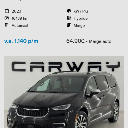
2023
kW ( PK)
16.139 km
Hybride
Automaat
Marge
v.a. 1.140 p/m
64.900,-
Marge auto