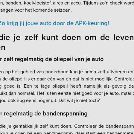
n, banden, koelvloeistof, airco en accu. Tijdens zo’n check wo
vangen voor het komende seizoen.
Zo krijg jij jouw auto door de APK-keuring!
die je zelf kunt doen om de leven
en
r zelf regelmatig de oliepeil van je auto
 op het gebied van onderhoud kun je prima zelf uitvoeren en
 de oliepeil is er daar één van en dat is niet moeilijk. Controle
g goed is. Een te lage oliepeil heeft namelijk als gevolg d
uikt dan normaal. Het is ten eerste niet goed voor je auto, maar 
jou ook nog eens hoger uit. Dat wil je niet toch?
er regelmatig de bandenspanning
ie je gemakkelijk zelf kunt doen. Controleer de bandenspann
t kun je doen bij een benzinepomp, daar staat een bandenmete