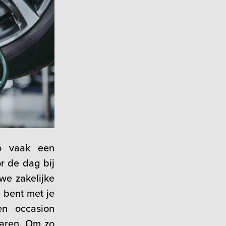
to vaak een
r de dag bij
uwe zakelijke
n bent met je
en occasion
paren. Om zo