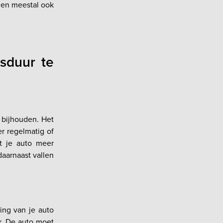
rden meestal ook
sduur te
 bijhouden. Het
er regelmatig of
at je auto meer
daarnaast vallen
ing van je auto
r. De auto moet