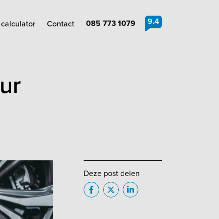
9.4
085 773 1079
calculator
Contact
ur
Deze post delen