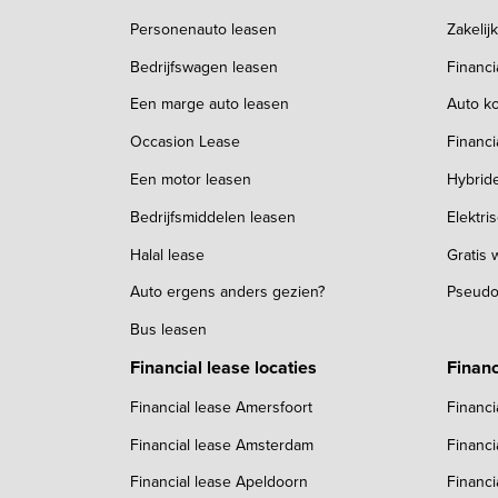
Personenauto leasen
Zakelij
Bedrijfswagen leasen
Financ
Een marge auto leasen
Auto ko
Occasion Lease
Financi
Een motor leasen
Hybrid
Bedrijfsmiddelen leasen
Elektri
Halal lease
Gratis
Auto ergens anders gezien?
Pseudo
Bus leasen
Financial lease locaties
Financ
Financial lease Amersfoort
Financi
Financial lease Amsterdam
Financi
Financial lease Apeldoorn
Financi