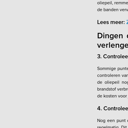
oliepeil, remme
de banden ver
Lees meer:
Dingen 
verleng
3. Controlee
Sommige punten
controleren van
de oliepeil no
brandstof verbr
de kosten voor 
4. Controle
Nog een punt d
regelmatig. Di