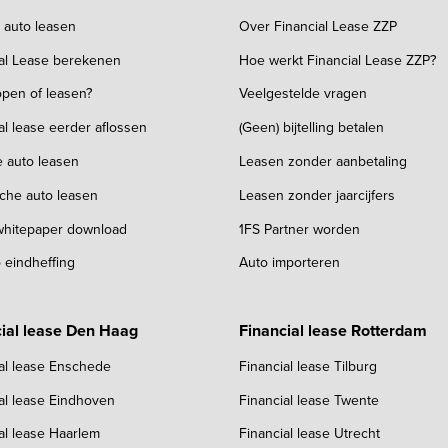
k auto leasen
Over Financial Lease ZZP
ial Lease berekenen
Hoe werkt Financial Lease ZZP?
pen of leasen?
Veelgestelde vragen
al lease eerder aflossen
(Geen) bijtelling betalen
e auto leasen
Leasen zonder aanbetaling
sche auto leasen
Leasen zonder jaarcijfers
 whitepaper download
1FS Partner worden
 eindheffing
Auto importeren
ial lease Den Haag
Financial lease Rotterdam
al lease Enschede
Financial lease Tilburg
al lease Eindhoven
Financial lease Twente
al lease Haarlem
Financial lease Utrecht