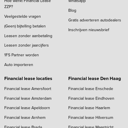
Hoe werkt Financial Lease
Whatsapp
ZZP?
Blog
Veelgestelde vragen
Gratis adverteren autodealers
(Geen) bijtelling betalen
Inschrijven nieuwsbrief
Leasen zonder aanbetaling
Leasen zonder jaarcijfers
1FS Partner worden
Auto importeren
Financial lease locaties
Financial lease Den Haag
Financial lease Amersfoort
Financial lease Enschede
Financial lease Amsterdam
Financial lease Eindhoven
Financial lease Apeldoorn
Financial lease Haarlem
Financial lease Arnhem
Financial lease Hilversum
Financial lease Breda
Financial lease Maastricht