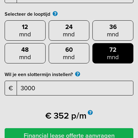
Selecteer de looptijd
12
24
36
mnd
mnd
mnd
48
60
72
mnd
mnd
mnd
Wil je een slottermijn instellen?
€
€
352
p/m
Financial lease offerte aanvragen