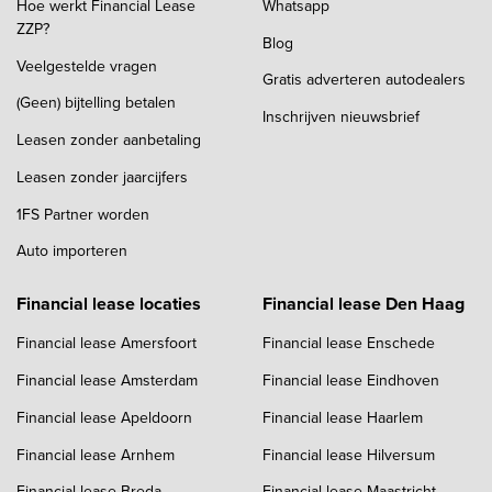
Hoe werkt Financial Lease
Whatsapp
ZZP?
Blog
Veelgestelde vragen
Gratis adverteren autodealers
(Geen) bijtelling betalen
Inschrijven nieuwsbrief
Leasen zonder aanbetaling
Leasen zonder jaarcijfers
1FS Partner worden
Auto importeren
Financial lease locaties
Financial lease Den Haag
Financial lease Amersfoort
Financial lease Enschede
Financial lease Amsterdam
Financial lease Eindhoven
Financial lease Apeldoorn
Financial lease Haarlem
Financial lease Arnhem
Financial lease Hilversum
Financial lease Breda
Financial lease Maastricht