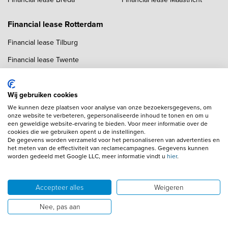
Financial lease Rotterdam
Financial lease Tilburg
Financial lease Twente
Financial lease Utrecht
Financial lease Zwolle
Wij gebruiken cookies
We kunnen deze plaatsen voor analyse van onze bezoekersgegevens, om
onze website te verbeteren, gepersonaliseerde inhoud te tonen en om u
een geweldige website-ervaring te bieden. Voor meer informatie over de
cookies die we gebruiken opent u de instellingen.
De gegevens worden verzameld voor het personaliseren van advertenties en
het meten van de effectiviteit van reclamecampagnes. Gegevens kunnen
worden gedeeld met Google LLC, meer informatie vindt u
hier
.
Copyright navigation
Algemene voorwaarden
Privacyverklaring
Cookieverklaring
Adverteren
Autobedrijven
Accepteer alles
Weigeren
Wij gebruiken AI voor afbeeldingen en teksten
Disclaimer
Nee, pas aan
© 2026 Financial Lease ZZP
Powered by 1FS.nl