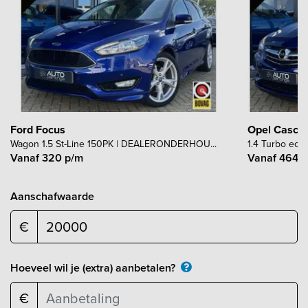
Ford Focus
Opel Casca
Wagon 1.5 St-Line 150PK | DEALERONDERHOU...
1.4 Turbo eco
Vanaf 320 p/m
Vanaf 464 
Aanschafwaarde
€
Hoeveel wil je (extra) aanbetalen?
€