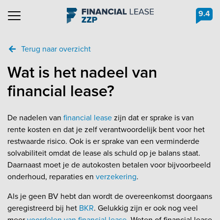
9.4
Navigation
Terug naar overzicht
Wat is het nadeel van
financial lease?
De nadelen van
financial lease
zijn dat er sprake is van
rente kosten en dat je zelf verantwoordelijk bent voor het
restwaarde risico. Ook is er sprake van een verminderde
solvabiliteit omdat de lease als schuld op je balans staat.
Daarnaast moet je de autokosten betalen voor bijvoorbeeld
onderhoud, reparaties en
verzekering
.
Als je geen BV hebt dan wordt de overeenkomst doorgaans
geregistreerd bij het
BKR
. Gelukkig zijn er ook nog veel
meer
voordelen van financial lease
. Weten of financial lease