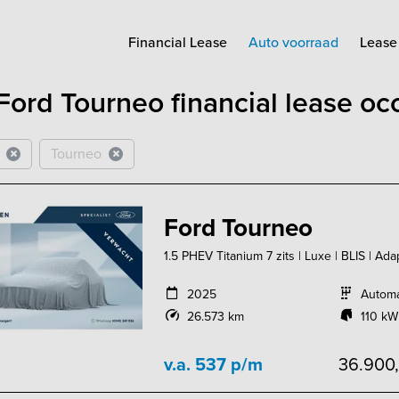
Financial Lease
Auto voorraad
Lease 
Ford Tourneo financial lease o
Tourneo
Ford Tourneo
1.5 PHEV Titanium 7 zits | Luxe | BLIS | Ada
2025
Autom
26.573 km
110 kW
v.a. 537 p/m
36.900