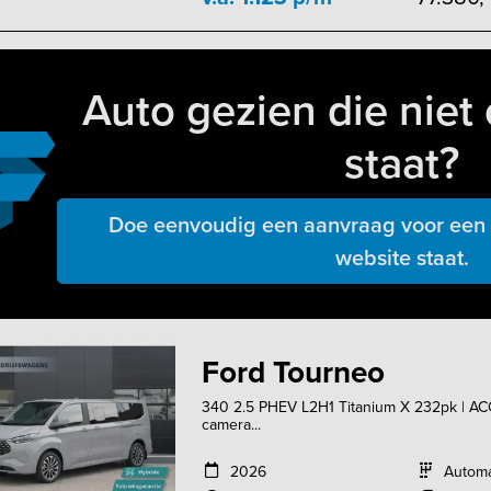
Auto gezien die niet 
staat?
Doe eenvoudig een aanvraag voor een a
website staat.
Ford Tourneo
340 2.5 PHEV L2H1 Titanium X 232pk | ACC 
camera...
2026
Autom