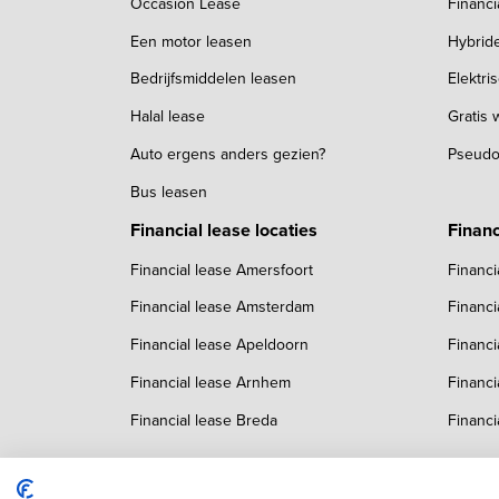
Occasion Lease
Financi
Een motor leasen
Hybrid
Bedrijfsmiddelen leasen
Elektri
Halal lease
Gratis
Auto ergens anders gezien?
Pseudo
Bus leasen
Financial lease locaties
Financ
Financial lease Amersfoort
Financi
Financial lease Amsterdam
Financi
Financial lease Apeldoorn
Financi
Financial lease Arnhem
Financi
Financial lease Breda
Financi