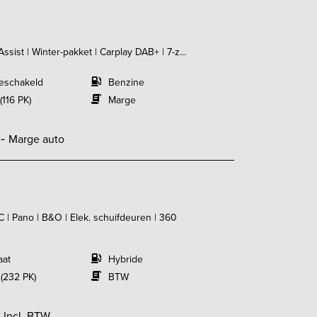
ssist | Winter-pakket | Carplay DAB+ | 7-z...
eschakeld
Benzine
(116 PK)
Marge
,-
Marge auto
| Pano | B&O | Elek. schuifdeuren | 360
aat
Hybride
 (232 PK)
BTW
-
Incl. BTW