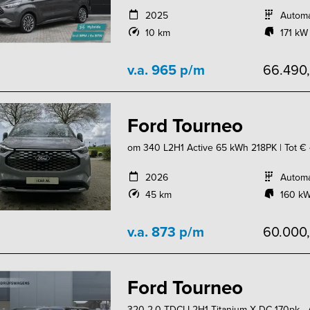
2025
Autom
10 km
171 kW
v.a. 965 p/m
66.490
Ford Tourneo
om 340 L2H1 Active 65 kWh 218PK | Tot € 4.
2026
Autom
45 km
160 kW
v.a. 873 p/m
60.000
Ford Tourneo
320 2.0 TDCI L2H1 Titanium X DC 170pk - Ad