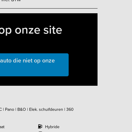
op onze site
uto die niet op onze
| Pano | B&O | Elek. schuifdeuren | 360
aat
Hybride