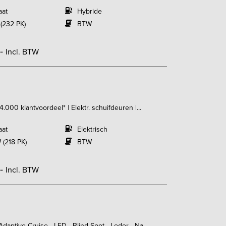
aat
Hybride
 (232 PK)
BTW
,-
Incl. BTW
000 klantvoordeel* | Elektr. schuifdeuren |...
aat
Elektrisch
 (218 PK)
BTW
,-
Incl. BTW
aptive Cruise - LED - Blind Spot - Leder - Na...