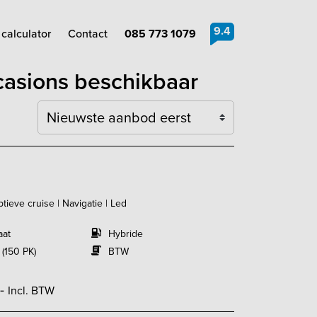
9.4
calculator
Contact
085 773 1079
ccasions beschikbaar
Sortering
ptieve cruise | Navigatie | Led
aat
Hybride
 (150 PK)
BTW
,-
Incl. BTW