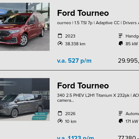
Ford Tourneo
ourneo | 1.5 TSI 7p | Adaptive CC | Drivers A
2023
Handg
38.338 km
85 kW 
v.a. 527 p/m
29.995
Ford Tourneo
340 2.5 PHEV L2H1 Titanium X 232pk | ACC 
camera...
2026
Autom
10 km
171 kW
v.a. 1.123 p/m
77.380,