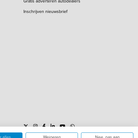
Gratis adverteren autodealers
Inschrijven nieuwsbrief
 alles
Weigeren
Nee, pas aan