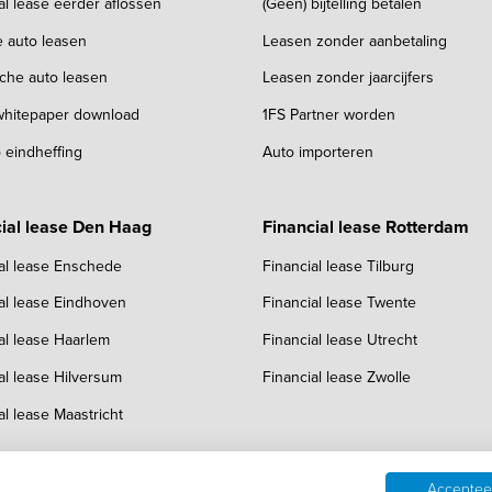
al lease eerder aflossen
(Geen) bijtelling betalen
e auto leasen
Leasen zonder aanbetaling
sche auto leasen
Leasen zonder jaarcijfers
 whitepaper download
1FS Partner worden
 eindheffing
Auto importeren
ial lease Den Haag
Financial lease Rotterdam
al lease Enschede
Financial lease Tilburg
al lease Eindhoven
Financial lease Twente
al lease Haarlem
Financial lease Utrecht
al lease Hilversum
Financial lease Zwolle
al lease Maastricht
Accepteer