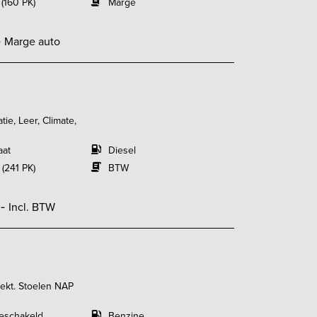
 (160 PK)
Marge
-
Marge auto
ie, Leer, Climate,
aat
Diesel
 (241 PK)
BTW
,-
Incl. BTW
lekt. Stoelen NAP
eschakeld
Benzine