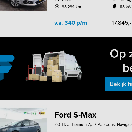
98.294 km
118 kW
v.a. 340 p/m
17.845,
Op 
b
Bekijk h
Ford S-Max
2.0 TDCi Titanium 7p. 7 Persoons, Navigati