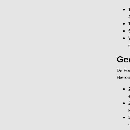
Ged
De For
Hieron