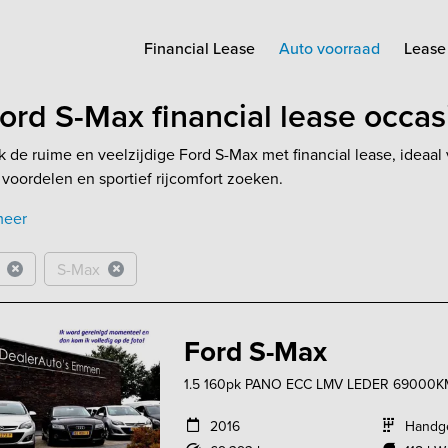
Financial Lease
Auto voorraad
Lease 
ord S-Max financial lease occa
 de ruime en veelzijdige Ford S-Max met financial lease, ideaal v
e voordelen en sportief rijcomfort zoeken.
meer
S-Max
Ford S-Max
1.5 160pk PANO ECC LMV LEDER 69000K
2016
Handg