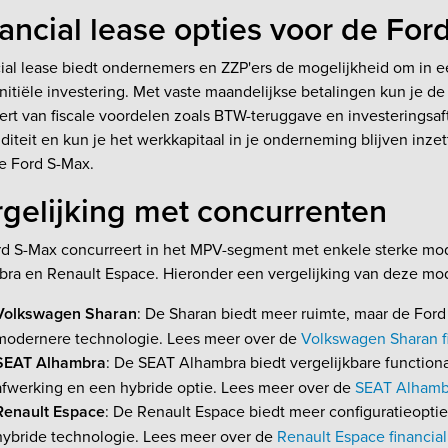
ancial lease opties voor de For
ial lease biedt ondernemers en ZZP'ers de mogelijkheid om in 
initiële investering. Met vaste maandelijkse betalingen kun je de
eert van fiscale voordelen zoals BTW-teruggave en investeringsaf
uiditeit en kun je het werkkapitaal in je onderneming blijven in
e Ford S-Max.
gelijking met concurrenten
d S-Max concurreert in het MPV-segment met enkele sterke mo
ra en Renault Espace. Hieronder een vergelijking van deze mod
Volkswagen Sharan
: De Sharan biedt meer ruimte, maar de Ford
modernere technologie. Lees meer over de
Volkswagen Sharan fi
SEAT Alhambra
: De SEAT Alhambra biedt vergelijkbare functiona
afwerking en een hybride optie. Lees meer over de
SEAT Alhambr
Renault Espace
: De Renault Espace biedt meer configuratieopties
hybride technologie. Lees meer over de
Renault Espace financial