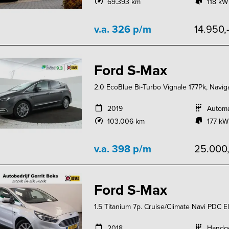
69.393 km
118 kW
v.a. 326 p/m
14.950,
Ford S-Max
2.0 EcoBlue Bi-Turbo Vignale 177Pk, Navigat
2019
Autom
103.006 km
177 kW
v.a. 398 p/m
25.000
Ford S-Max
1.5 Titanium 7p. Cruise/Climate Navi PDC E
2018
Handg