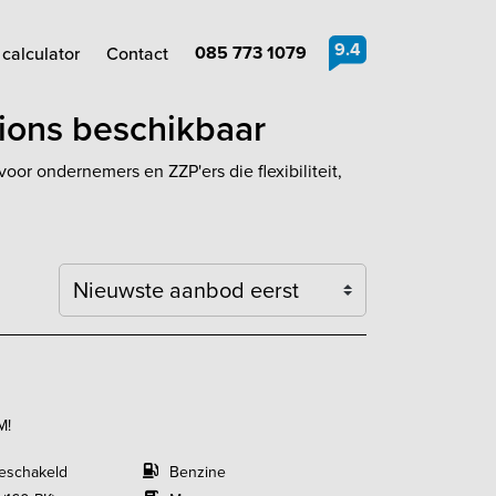
9.4
085 773 1079
calculator
Contact
sions beschikbaar
oor ondernemers en ZZP'ers die flexibiliteit,
Sortering
M!
eschakeld
Benzine