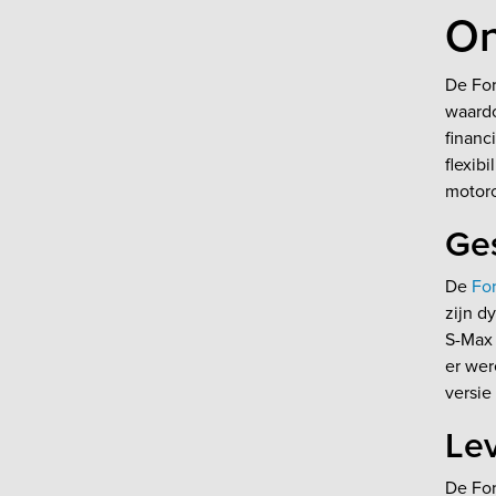
On
De For
waardo
financ
flexib
motoro
Ge
De
Fo
zijn d
S-Max 
er wer
versie
Lev
De For