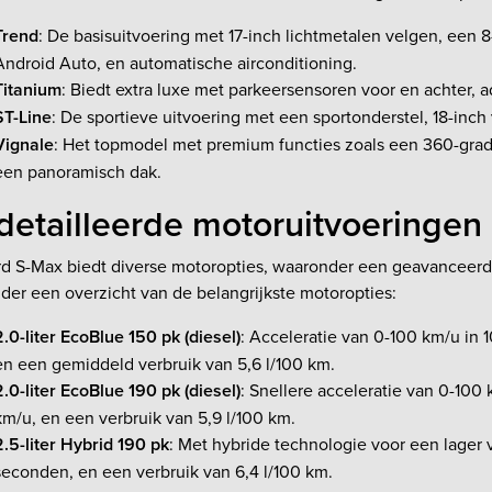
Trend
: De basisuitvoering met 17-inch lichtmetalen velgen, een
Android Auto, en automatische airconditioning.
Titanium
: Biedt extra luxe met parkeersensoren voor en achter, a
ST-Line
: De sportieve uitvoering met een sportonderstel, 18-inch v
Vignale
: Het topmodel met premium functies zoals een 360-grade
een panoramisch dak.
etailleerde motoruitvoeringen
d S-Max biedt diverse motoropties, waaronder een geavanceerde 
der een overzicht van de belangrijkste motoropties:
2.0-liter EcoBlue 150 pk (diesel)
: Acceleratie van 0-100 km/u in
en een gemiddeld verbruik van 5,6 l/100 km.
2.0-liter EcoBlue 190 pk (diesel)
: Snellere acceleratie van 0-100
km/u, en een verbruik van 5,9 l/100 km.
2.5-liter Hybrid 190 pk
: Met hybride technologie voor een lager 
seconden, en een verbruik van 6,4 l/100 km.