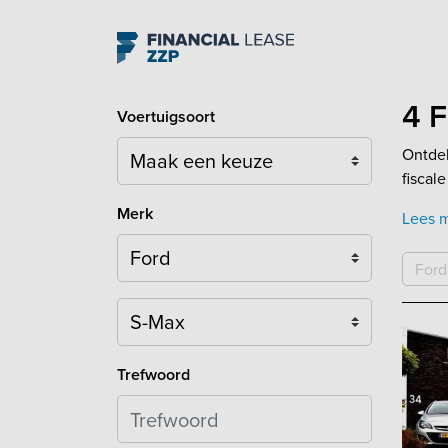
Navigation
4 F
Voertuigsoort
Ontdek
fiscal
Merk
Lees 
Ford
Model
Trefwoord