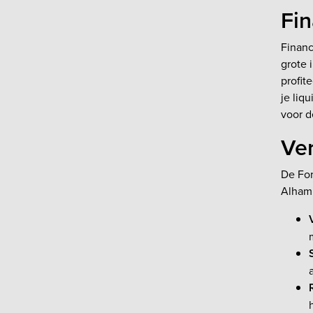
Fin
Financ
grote 
profit
je liq
voor d
Ver
De For
Alhamb