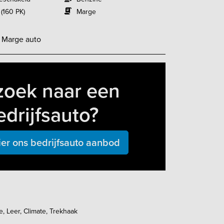
 (160 PK)
Marge
-
Marge auto
zoek naar een
edrijfsauto?
ier ons bedrijfsauto aanbod
e, Leer, Climate, Trekhaak