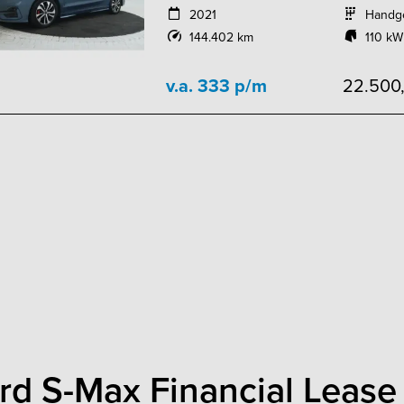
2021
Handg
144.402 km
110 kW
v.a. 333 p/m
22.500
rd S-Max Financial Lease