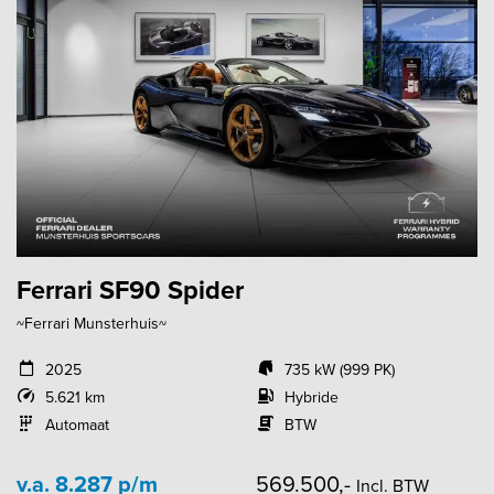
Ferrari SF90 Spider
~Ferrari Munsterhuis~
2025
735 kW (999 PK)
5.621 km
Hybride
Automaat
BTW
v.a. 8.287 p/m
569.500,-
Incl. BTW