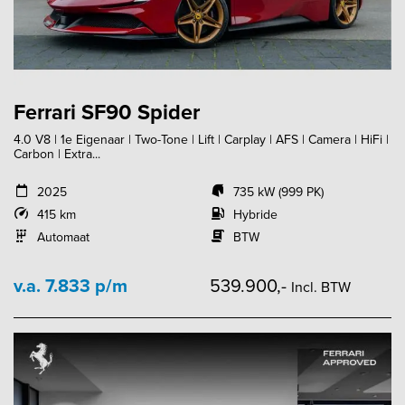
Ferrari SF90 Spider
4.0 V8 | 1e Eigenaar | Two-Tone | Lift | Carplay | AFS | Camera | HiFi |
Carbon | Extra...
2025
735 kW (999 PK)
415 km
Hybride
Automaat
BTW
v.a. 7.833 p/m
539.900,-
Incl. BTW