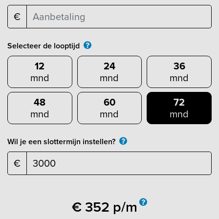
€
Selecteer de looptijd
12
24
36
mnd
mnd
mnd
48
60
72
mnd
mnd
mnd
Wil je een slottermijn instellen?
€
€
352
p/m