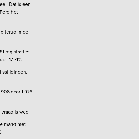
eel. Dat is een
 Ford het
je terug in de
1 registraties.
aar 17,31%.
jsstijgingen,
2.906 naar 1.976
 vraag is weg.
 de markt met
%.