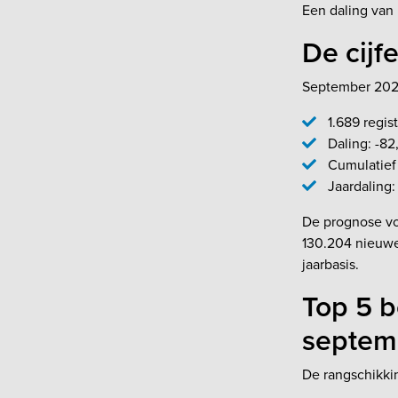
Een daling van 
De cijfe
September 2025
1.689 regis
Daling: -82
Cumulatief 
Jaardaling:
De prognose voo
130.204 nieuwe
jaarbasis.
Top 5 b
septem
De rangschikki