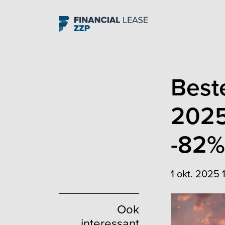
Navigation
Best
2025
-82%
1 okt. 2025 
Ook
interessant