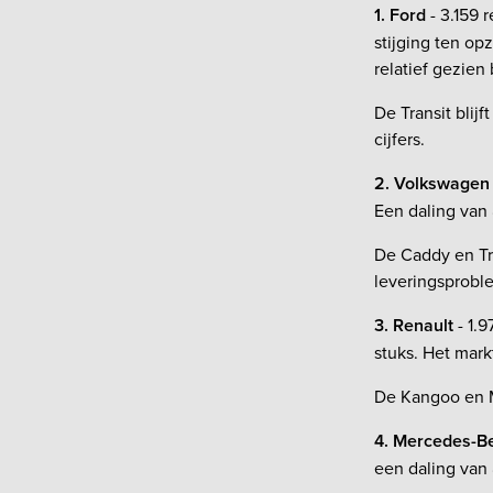
1. Ford
- 3.159 
stijging ten op
relatief gezien
De Transit blijf
cijfers.
2. Volkswagen
Een daling van 
De Caddy en Tra
leveringsprobl
3. Renault
- 1.
stuks. Het mark
De Kangoo en Ma
4. Mercedes-B
een daling van 