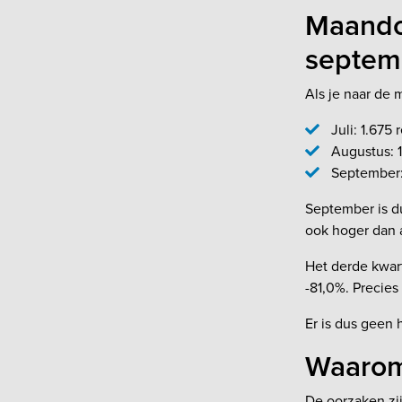
Maandon
septem
Als je naar de m
Juli: 1.675 
Augustus: 1
September: 
September is du
ook hoger dan 
Het derde kwarta
-81,0%. Precies 
Er is dus geen h
Waarom 
De oorzaken zij