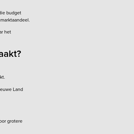
die budget
% marktaandeel.
ar het
aakt?
kt.
nieuwe Land
oor grotere