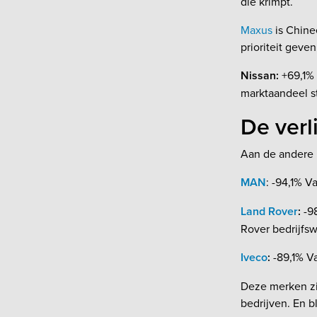
die krimpt.
Maxus
is Chine
prioriteit geve
Nissan:
+69,1% 
marktaandeel s
De verl
Aan de andere 
MAN
: -94,1% V
Land Rover
:
-98
Rover bedrijfs
Iveco
:
-89,1% Va
Deze merken zi
bedrijven. En b