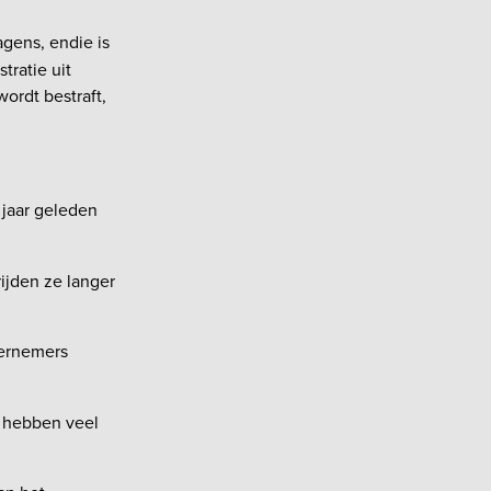
gens, endie is
tratie uit
wordt bestraft,
 jaar geleden
ijden ze langer
dernemers
r hebben veel