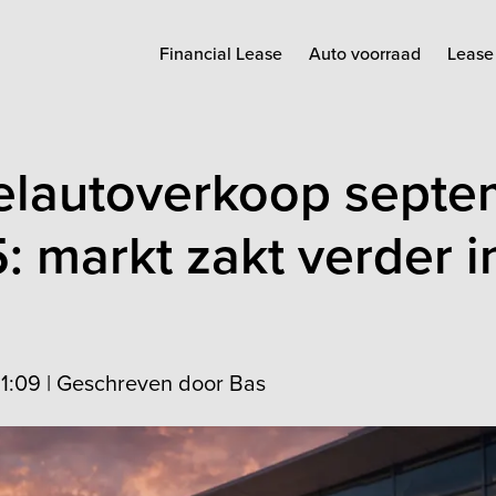
Financial Lease
Auto voorraad
Lease 
elautoverkoop septe
: markt zakt verder i
11:09
|
Geschreven door Bas