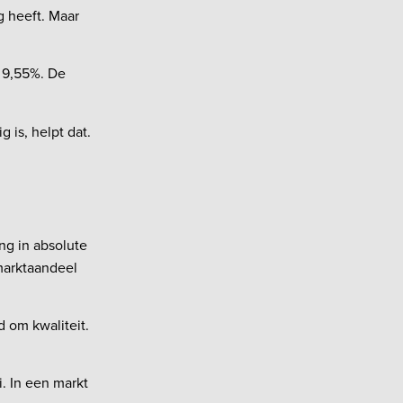
g heeft. Maar
r 9,55%. De
 is, helpt dat.
ing in absolute
 marktaandeel
 om kwaliteit.
i. In een markt