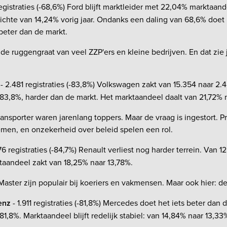
registraties (-68,6%) Ford blijft marktleider met 22,04% marktaand
zichte van 14,24% vorig jaar. Ondanks een daling van 68,6% doet
 beter dan de markt.
t de ruggengraat van veel ZZP'ers en kleine bedrijven. En dat zie 
- 2.481 registraties (-83,8%) Volkswagen zakt van 15.354 naar 2.48
83,8%, harder dan de markt. Het marktaandeel daalt van 21,72% n
nsporter waren jarenlang toppers. Maar de vraag is ingestort. Pri
emen, en onzekerheid over beleid spelen een rol.
976 registraties (-84,7%) Renault verliest nog harder terrein. Van 1
taandeel zakt van 18,25% naar 13,78%.
ster zijn populair bij koeriers en vakmensen. Maar ook hier: de
enz
- 1.911 registraties (-81,8%) Mercedes doet het iets beter dan
81,8%. Marktaandeel blijft redelijk stabiel: van 14,84% naar 13,33