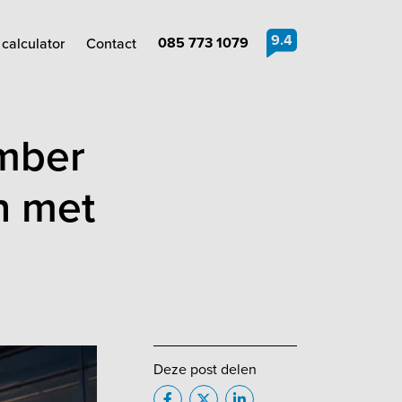
9.4
085 773 1079
calculator
Contact
mber
n met
Deze post delen