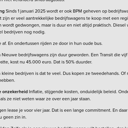
ing
Sinds 1 januari 2025 wordt er ook BPM geheven op bedrijfswa
 zijn er veel aantrekkelijke bedrijfswagens te koop met een regis
h wordt gedwongen, maar is duur en niet altijd praktisch. Diesel 
el bedrijven nog nodig.
af. En ondertussen rijden ze door in hun oude bus.
n
Nieuwe bedrijfswagens zijn duur geworden. Een Transit die vijf
tte, kost nu 45.000 euro. Dat is 50% duurder.
 kleine bedrijven is dat te veel. Dus kopen ze tweedehands. Of r
 hebben.
e onzekerheid
Inflatie, stijgende kosten, onduidelijk beleid. On
 als ze niet weten waar ze over een jaar staan.
en lease je voor vier jaar. Dat is een lange commitment. En daa
 geen zin in.