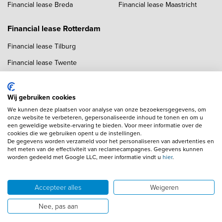
Financial lease Breda
Financial lease Maastricht
Financial lease Rotterdam
Financial lease Tilburg
Financial lease Twente
Financial lease Utrecht
Financial lease Zwolle
Wij gebruiken cookies
We kunnen deze plaatsen voor analyse van onze bezoekersgegevens, om
onze website te verbeteren, gepersonaliseerde inhoud te tonen en om u
een geweldige website-ervaring te bieden. Voor meer informatie over de
cookies die we gebruiken opent u de instellingen.
De gegevens worden verzameld voor het personaliseren van advertenties en
het meten van de effectiviteit van reclamecampagnes. Gegevens kunnen
worden gedeeld met Google LLC, meer informatie vindt u
hier
.
Copyright navigation
Algemene voorwaarden
Privacyverklaring
Cookieverklaring
Adverteren
Autobedrijven
Accepteer alles
Weigeren
Wij gebruiken AI voor afbeeldingen en teksten
Disclaimer
Nee, pas aan
© 2026 Financial Lease ZZP
Powered by 1FS.nl