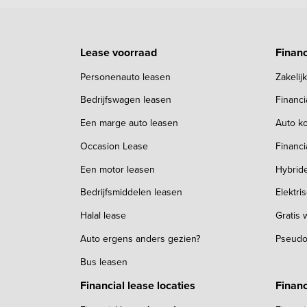
Lease voorraad
Financ
Personenauto leasen
Zakelij
Bedrijfswagen leasen
Financ
Een marge auto leasen
Auto ko
Occasion Lease
Financi
Een motor leasen
Hybrid
Bedrijfsmiddelen leasen
Elektri
Halal lease
Gratis
Auto ergens anders gezien?
Pseudo
Bus leasen
Financial lease locaties
Financ