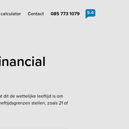
9.4
calculator
Contact
085 773 1079
inancial
it de wettelijke leeftijd is om
tijdsgrenzen stellen, zoals 21 of