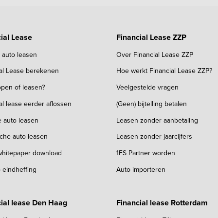
ial Lease
Financial Lease ZZP
k auto leasen
Over Financial Lease ZZP
ial Lease berekenen
Hoe werkt Financial Lease ZZP?
pen of leasen?
Veelgestelde vragen
al lease eerder aflossen
(Geen) bijtelling betalen
e auto leasen
Leasen zonder aanbetaling
sche auto leasen
Leasen zonder jaarcijfers
 whitepaper download
1FS Partner worden
 eindheffing
Auto importeren
ial lease Den Haag
Financial lease Rotterdam