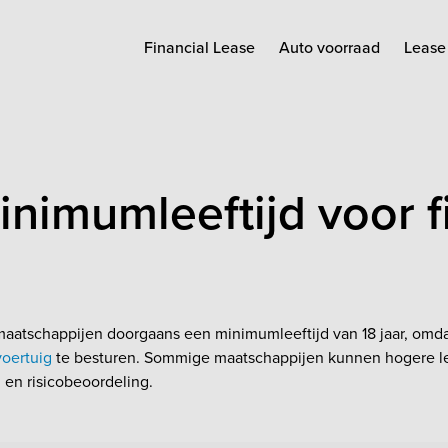
Financial Lease
Auto voorraad
Lease 
inimumleeftijd voor f
atschappijen doorgaans een minimumleeftijd van 18 jaar, omdat d
voertuig
te besturen. Sommige maatschappijen kunnen hogere leef
d en risicobeoordeling.