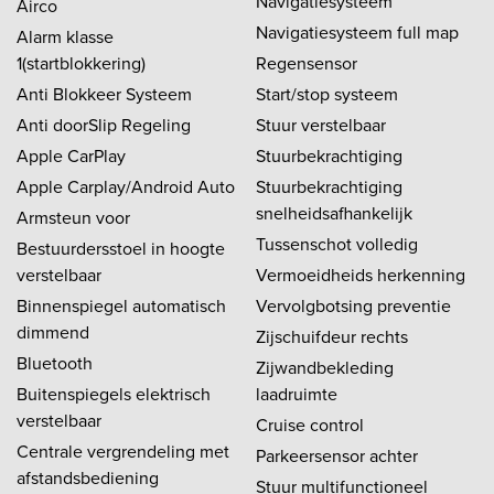
Navigatiesysteem
Airco
Navigatiesysteem full map
Alarm klasse
1(startblokkering)
Regensensor
Anti Blokkeer Systeem
Start/stop systeem
Anti doorSlip Regeling
Stuur verstelbaar
Apple CarPlay
Stuurbekrachtiging
Apple Carplay/Android Auto
Stuurbekrachtiging
snelheidsafhankelijk
Armsteun voor
Tussenschot volledig
Bestuurdersstoel in hoogte
verstelbaar
Vermoeidheids herkenning
Binnenspiegel automatisch
Vervolgbotsing preventie
dimmend
Zijschuifdeur rechts
Bluetooth
Zijwandbekleding
Buitenspiegels elektrisch
laadruimte
verstelbaar
Cruise control
Centrale vergrendeling met
Parkeersensor achter
afstandsbediening
Stuur multifunctioneel