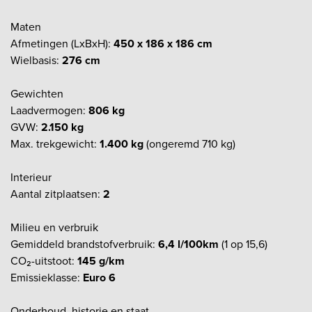
Maten
Afmetingen (LxBxH):
450 x 186 x 186 cm
Wielbasis:
276 cm
Gewichten
Laadvermogen:
806 kg
GVW:
2.150 kg
Max. trekgewicht:
1.400 kg
(ongeremd 710 kg)
Interieur
Aantal zitplaatsen:
2
Milieu en verbruik
Gemiddeld brandstofverbruik:
6,4 l/100km
(1 op 15,6)
CO₂-uitstoot:
145 g/km
Emissieklasse:
Euro 6
Onderhoud, historie en staat