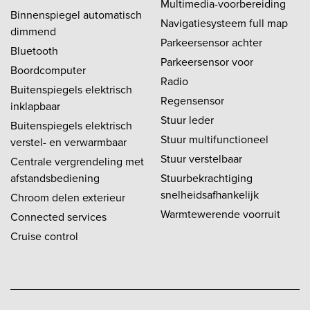
Multimedia-voorbereiding
Binnenspiegel automatisch
Navigatiesysteem full map
dimmend
Parkeersensor achter
Bluetooth
Parkeersensor voor
Boordcomputer
Radio
Buitenspiegels elektrisch
Regensensor
inklapbaar
Stuur leder
Buitenspiegels elektrisch
Stuur multifunctioneel
verstel- en verwarmbaar
Stuur verstelbaar
Centrale vergrendeling met
afstandsbediening
Stuurbekrachtiging
snelheidsafhankelijk
Chroom delen exterieur
Warmtewerende voorruit
Connected services
Cruise control