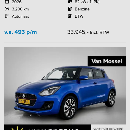
2026
82 kW (111 PK)
3.206 km
Benzine
Automaat
BTW
v.a. 493 p/m
33.945,-
Incl. BTW