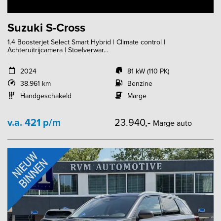
Suzuki S-Cross
1.4 Boosterjet Select Smart Hybrid | Climate control |
Achteruitrijcamera | Stoelverwar...
2024
81 kW (110 PK)
38.961 km
Benzine
Handgeschakeld
Marge
v.a. 421 p/m
23.940,-
Marge auto