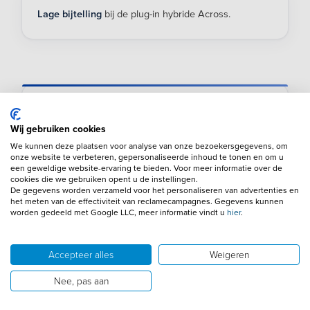
Lage bijtelling
bij de plug-in hybride Across.
Suzuki in cijfers
Wij gebruiken cookies
We kunnen deze plaatsen voor analyse van onze bezoekersgegevens, om
Eerste model in 1955, de Suzuki Suzulight
onze website te verbeteren, gepersonaliseerde inhoud te tonen en om u
een geweldige website-ervaring te bieden. Voor meer informatie over de
Meer dan 3 miljoen auto’s verkocht in Europa
cookies die we gebruiken opent u de instellingen.
De gegevens worden verzameld voor het personaliseren van advertenties en
het meten van de effectiviteit van reclamecampagnes. Gegevens kunnen
Bekend van modellen als de Vitara en Swift
worden gedeeld met Google LLC, meer informatie vindt u
hier
.
Hybride technologie in veel uitvoeringen
standaard
Accepteer alles
Weigeren
Nee, pas aan