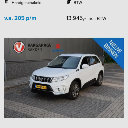
Handgeschakeld
BTW
v.a. 205 p/m
13.945,-
Incl. BTW