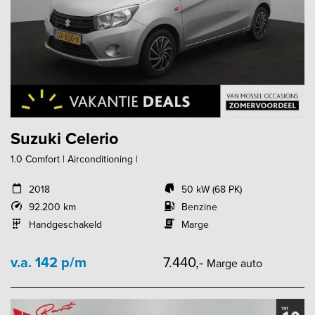
Suzuki Celerio
1.0 Comfort | Airconditioning |
2018
50 kW (68 PK)
92.200 km
Benzine
Handgeschakeld
Marge
v.a. 142 p/m
7.440,-
Marge auto