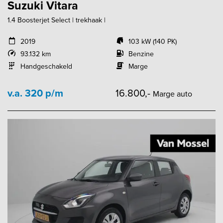
Suzuki Vitara
1.4 Boosterjet Select | trekhaak |
2019
103 kW (140 PK)
93.132 km
Benzine
Handgeschakeld
Marge
v.a. 320 p/m
16.800,-
Marge auto