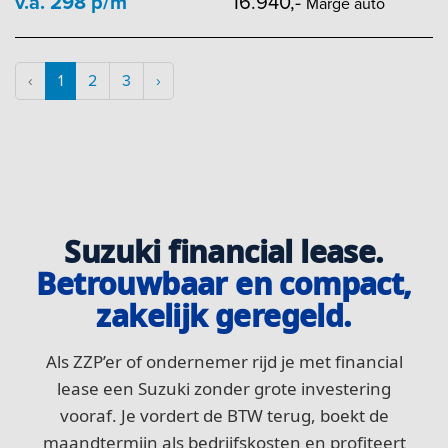
v.a. 298 p/m
16.940,-
Marge auto
‹
1
2
3
›
Suzuki financial lease.
Betrouwbaar en compact,
zakelijk geregeld.
Als ZZP’er of ondernemer rijd je met financial
lease een Suzuki zonder grote investering
vooraf. Je vordert de BTW terug, boekt de
maandtermijn als bedrijfskosten en profiteert