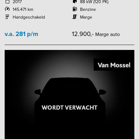
2017
88 kW (120 PK)
145.471 km
Benzine
Handgeschakeld
Marge
v.a. 281 p/m
12.900,-
Marge auto