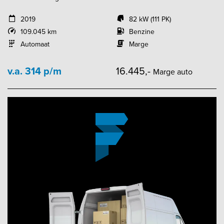
2019
82 kW (111 PK)
109.045 km
Benzine
Automaat
Marge
v.a. 314 p/m
16.445,-
Marge auto