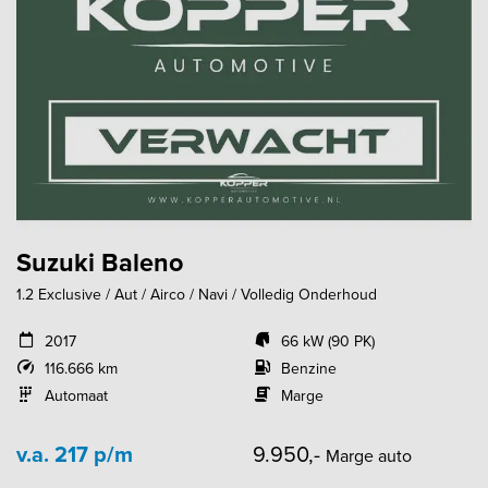
Suzuki Baleno
1.2 Exclusive / Aut / Airco / Navi / Volledig Onderhoud
2017
66 kW (90 PK)
116.666 km
Benzine
Automaat
Marge
v.a. 217 p/m
9.950,-
Marge auto