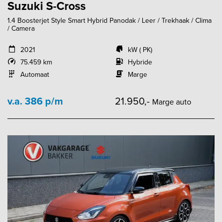
Suzuki S-Cross
1.4 Boosterjet Style Smart Hybrid Panodak / Leer / Trekhaak / Clima
/ Camera
2021
kW ( PK)
75.459 km
Hybride
Automaat
Marge
v.a. 386 p/m
21.950,-
Marge auto