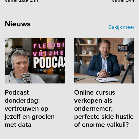
Vanaf 289 p/m
Vanaf 344 p
Nieuws
Bekijk meer
Podcast
Online cursus
donderdag:
verkopen als
vertrouwen op
ondernemer;
jezelf en groeien
perfecte side hustle
met data
of enorme valkuil?