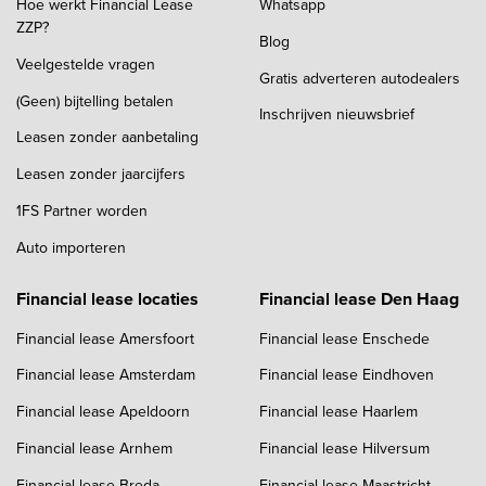
Hoe werkt Financial Lease
Whatsapp
ZZP?
Blog
Veelgestelde vragen
Gratis adverteren autodealers
(Geen) bijtelling betalen
Inschrijven nieuwsbrief
Leasen zonder aanbetaling
Leasen zonder jaarcijfers
1FS Partner worden
Auto importeren
Financial lease locaties
Financial lease Den Haag
Financial lease Amersfoort
Financial lease Enschede
Financial lease Amsterdam
Financial lease Eindhoven
Financial lease Apeldoorn
Financial lease Haarlem
Financial lease Arnhem
Financial lease Hilversum
Financial lease Breda
Financial lease Maastricht