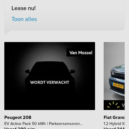
Lease nu!
Toon alles
Peugeot 208
Fiat Grande
EV Active Pack 50 kWh | Parkeersensoren...
1.2 Hybrid ICO