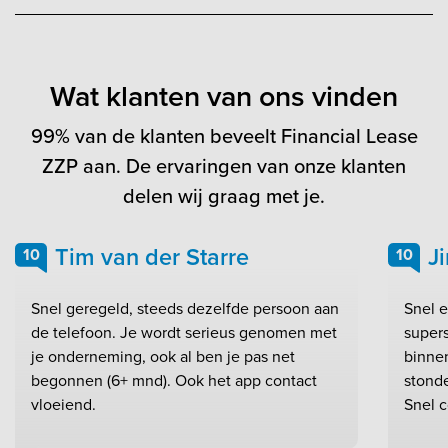
Wat klanten van ons vinden
99% van de klanten beveelt Financial Lease
ZZP aan. De ervaringen van onze klanten
delen wij graag met je.
Tim van der Starre
J
10
10
Snel geregeld, steeds dezelfde persoon aan
Snel e
de telefoon. Je wordt serieus genomen met
super
je onderneming, ook al ben je pas net
binne
begonnen (6+ mnd). Ook het app contact
stond
vloeiend.
Snel c