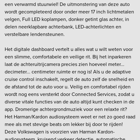
een verwarmd stuurwiel! De uitmonstering van deze auto
wordt gecompleteerd door onder meer 17 inch lichtmetalen
velgen, Full LED koplampen, donker getint glas achter, in
delen neerklapbare achterbank, LED-achterlichten en
verstelbare lendensteunen.
Het digitale dashboard vertelt u alles wat u wilt weten voor
een slimme, comfortabele en veilige rit. Bij het inparkeren
laat de achteruitrijcamera precies zien hoeveel meter...
decimeter... centimeter ruimte er nog is! Als u de adaptive
cruise control inschakelt, regelt de auto zelf de snelheid en
de afstand tot de auto voor u. Veilig en comfortabel rijden
wordt nog eens versterkt door Connected Services, zodat u
diverse vitale functies van de auto altijd kunt checken in de
app. Dromerige achtergrondmuziek voor een relaxte rit?
Het Harman/Kardon audiosysteem weet er net zo goed raad
mee als met stevige beats om lekker bij door te rijden!
Deze Volkswagen is voorzien van Harman Kardon-
audiosysteem, kruisend verkeer detectie, automatische