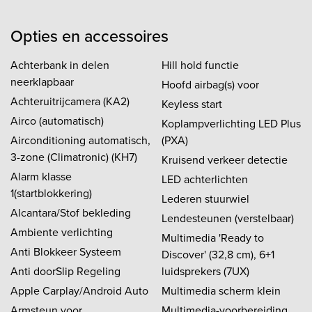
Opties en accessoires
Achterbank in delen
Hill hold functie
neerklapbaar
Hoofd airbag(s) voor
Achteruitrijcamera (KA2)
Keyless start
Airco (automatisch)
Koplampverlichting LED Plus
Airconditioning automatisch,
(PXA)
3-zone (Climatronic) (KH7)
Kruisend verkeer detectie
Alarm klasse
LED achterlichten
1(startblokkering)
Lederen stuurwiel
Alcantara/Stof bekleding
Lendesteunen (verstelbaar)
Ambiente verlichting
Multimedia 'Ready to
Anti Blokkeer Systeem
Discover' (32,8 cm), 6+1
Anti doorSlip Regeling
luidsprekers (7UX)
Apple Carplay/Android Auto
Multimedia scherm klein
Armsteun voor
Multimedia-voorbereiding