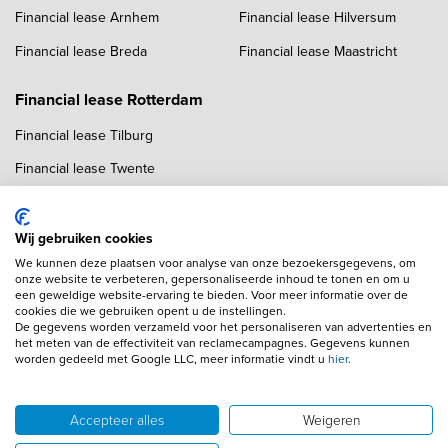
Financial lease Arnhem
Financial lease Hilversum
Financial lease Breda
Financial lease Maastricht
Financial lease Rotterdam
Financial lease Tilburg
Financial lease Twente
Financial lease Utrecht
Financial lease Zwolle
Wij gebruiken cookies
We kunnen deze plaatsen voor analyse van onze bezoekersgegevens, om
onze website te verbeteren, gepersonaliseerde inhoud te tonen en om u
een geweldige website-ervaring te bieden. Voor meer informatie over de
cookies die we gebruiken opent u de instellingen.
De gegevens worden verzameld voor het personaliseren van advertenties en
het meten van de effectiviteit van reclamecampagnes. Gegevens kunnen
worden gedeeld met Google LLC, meer informatie vindt u
hier
.
Copyright navigation
Algemene voorwaarden
Privacyverklaring
Cookieverklaring
Adverteren
Autobedrijven
Accepteer alles
Weigeren
Wij gebruiken AI voor afbeeldingen en teksten
Disclaimer