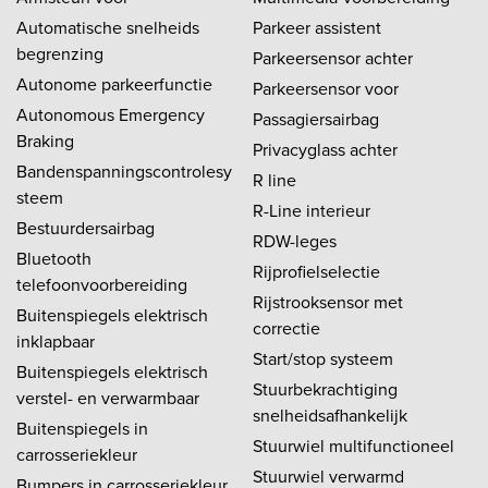
Automatische snelheids
Parkeer assistent
begrenzing
Parkeersensor achter
Autonome parkeerfunctie
Parkeersensor voor
Autonomous Emergency
Passagiersairbag
Braking
Privacyglass achter
Bandenspanningscontrolesy
R line
steem
R-Line interieur
Bestuurdersairbag
RDW-leges
Bluetooth
Rijprofielselectie
telefoonvoorbereiding
Rijstrooksensor met
Buitenspiegels elektrisch
correctie
inklapbaar
Start/stop systeem
Buitenspiegels elektrisch
Stuurbekrachtiging
verstel- en verwarmbaar
snelheidsafhankelijk
Buitenspiegels in
Stuurwiel multifunctioneel
carrosseriekleur
Stuurwiel verwarmd
Bumpers in carrosseriekleur