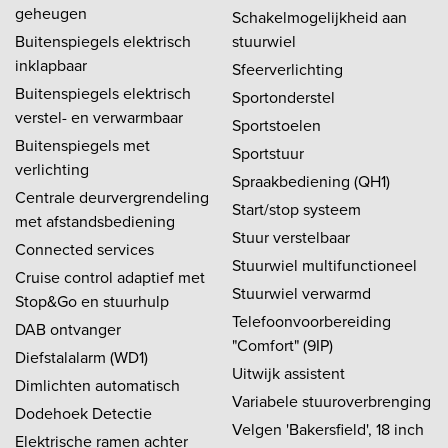
geheugen
Schakelmogelijkheid aan
Buitenspiegels elektrisch
stuurwiel
inklapbaar
Sfeerverlichting
Buitenspiegels elektrisch
Sportonderstel
verstel- en verwarmbaar
Sportstoelen
Buitenspiegels met
Sportstuur
verlichting
Spraakbediening (QH1)
Centrale deurvergrendeling
Start/stop systeem
met afstandsbediening
Stuur verstelbaar
Connected services
Stuurwiel multifunctioneel
Cruise control adaptief met
Stuurwiel verwarmd
Stop&Go en stuurhulp
Telefoonvoorbereiding
DAB ontvanger
"Comfort" (9IP)
Diefstalalarm (WD1)
Uitwijk assistent
Dimlichten automatisch
Variabele stuuroverbrenging
Dodehoek Detectie
Velgen 'Bakersfield', 18 inch
Elektrische ramen achter