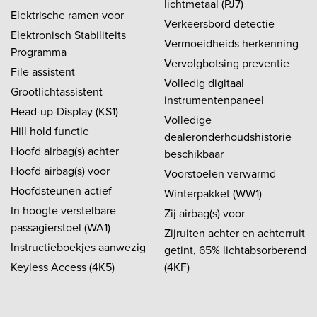
lichtmetaal (PJ7)
Elektrische ramen voor
Verkeersbord detectie
Elektronisch Stabiliteits
Vermoeidheids herkenning
Programma
Vervolgbotsing preventie
File assistent
Volledig digitaal
Grootlichtassistent
instrumentenpaneel
Head-up-Display (KS1)
Volledige
Hill hold functie
dealeronderhoudshistorie
Hoofd airbag(s) achter
beschikbaar
Hoofd airbag(s) voor
Voorstoelen verwarmd
Hoofdsteunen actief
Winterpakket (WW1)
In hoogte verstelbare
Zij airbag(s) voor
passagierstoel (WA1)
Zijruiten achter en achterruit
Instructieboekjes aanwezig
getint, 65% lichtabsorberend
Keyless Access (4K5)
(4KF)