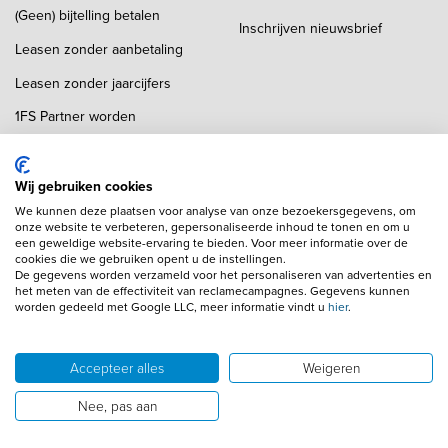
(Geen) bijtelling betalen
Inschrijven nieuwsbrief
Leasen zonder aanbetaling
Leasen zonder jaarcijfers
1FS Partner worden
Auto importeren
Wij gebruiken cookies
Financial lease locaties
Financial lease Den Haag
We kunnen deze plaatsen voor analyse van onze bezoekersgegevens, om
onze website te verbeteren, gepersonaliseerde inhoud te tonen en om u
Financial lease Amersfoort
Financial lease Enschede
een geweldige website-ervaring te bieden. Voor meer informatie over de
cookies die we gebruiken opent u de instellingen.
Financial lease Amsterdam
Financial lease Eindhoven
De gegevens worden verzameld voor het personaliseren van advertenties en
het meten van de effectiviteit van reclamecampagnes. Gegevens kunnen
Financial lease Apeldoorn
Financial lease Haarlem
worden gedeeld met Google LLC, meer informatie vindt u
hier
.
Financial lease Arnhem
Financial lease Hilversum
Accepteer alles
Weigeren
Financial lease Breda
Financial lease Maastricht
Nee, pas aan
Financial lease Rotterdam