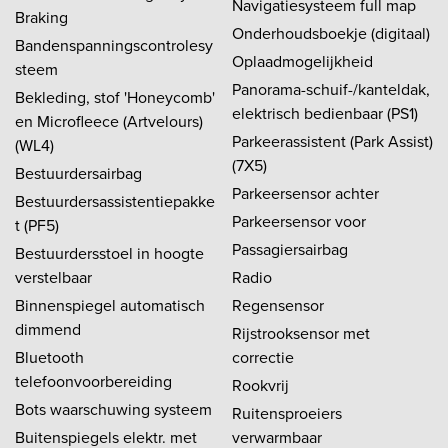
Navigatiesysteem full map
Braking
Onderhoudsboekje (digitaal)
Bandenspanningscontrolesy
Oplaadmogelijkheid
steem
Panorama-schuif-/kanteldak,
Bekleding, stof 'Honeycomb'
elektrisch bedienbaar (PS1)
en Microfleece (Artvelours)
Parkeerassistent (Park Assist)
(WL4)
(7X5)
Bestuurdersairbag
Parkeersensor achter
Bestuurdersassistentiepakke
Parkeersensor voor
t (PF5)
Passagiersairbag
Bestuurdersstoel in hoogte
verstelbaar
Radio
Binnenspiegel automatisch
Regensensor
dimmend
Rijstrooksensor met
Bluetooth
correctie
telefoonvoorbereiding
Rookvrij
Bots waarschuwing systeem
Ruitensproeiers
Buitenspiegels elektr. met
verwarmbaar