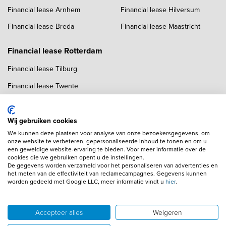
Financial lease Arnhem
Financial lease Hilversum
Financial lease Breda
Financial lease Maastricht
Financial lease Rotterdam
Financial lease Tilburg
Financial lease Twente
Financial lease Utrecht
Financial lease Zwolle
Wij gebruiken cookies
We kunnen deze plaatsen voor analyse van onze bezoekersgegevens, om
onze website te verbeteren, gepersonaliseerde inhoud te tonen en om u
een geweldige website-ervaring te bieden. Voor meer informatie over de
cookies die we gebruiken opent u de instellingen.
De gegevens worden verzameld voor het personaliseren van advertenties en
het meten van de effectiviteit van reclamecampagnes. Gegevens kunnen
worden gedeeld met Google LLC, meer informatie vindt u
hier
.
Copyright navigation
Algemene voorwaarden
Privacyverklaring
Cookieverklaring
Adverteren
Autobedrijven
Accepteer alles
Weigeren
Wij gebruiken AI voor afbeeldingen en teksten
Disclaimer