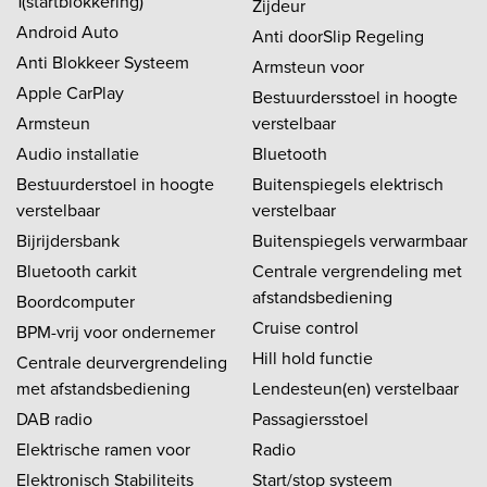
1(startblokkering)
Zijdeur
Android Auto
Anti doorSlip Regeling
Anti Blokkeer Systeem
Armsteun voor
Apple CarPlay
Bestuurdersstoel in hoogte
Armsteun
verstelbaar
Audio installatie
Bluetooth
Bestuurderstoel in hoogte
Buitenspiegels elektrisch
verstelbaar
verstelbaar
Bijrijdersbank
Buitenspiegels verwarmbaar
Bluetooth carkit
Centrale vergrendeling met
afstandsbediening
Boordcomputer
Cruise control
BPM-vrij voor ondernemer
Hill hold functie
Centrale deurvergrendeling
met afstandsbediening
Lendesteun(en) verstelbaar
DAB radio
Passagiersstoel
Elektrische ramen voor
Radio
Elektronisch Stabiliteits
Start/stop systeem