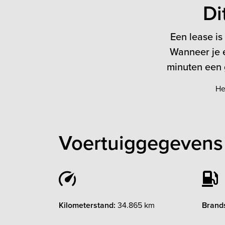
Di
Een lease is
Wanneer je e
minuten een g
He
Voertuiggegevens
Kilometerstand:
34.865 km
Brands