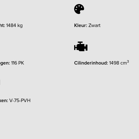
ht:
1484 kg
Kleur:
Zwart
3
gen:
116 PK
Cilinderinhoud:
1498 cm
ken:
V-75-PVH