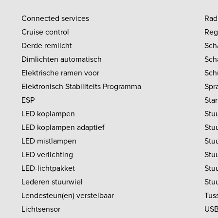
Connected services
Rad
Cruise control
Reg
Derde remlicht
Sch
Dimlichten automatisch
Sch
Elektrische ramen voor
Sch
Elektronisch Stabiliteits Programma
Spr
ESP
Sta
LED koplampen
Stuu
LED koplampen adaptief
Stu
LED mistlampen
Stuu
LED verlichting
Stu
LED-lichtpakket
Stu
Lederen stuurwiel
Stu
Lendesteun(en) verstelbaar
Tus
Lichtsensor
USB