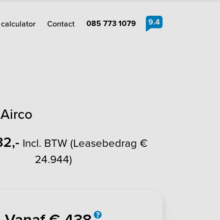
9.4
085 773 1079
calculator
Contact
 Airco
82,-
Incl. BTW (Leasebedrag €
24.944)
Vanaf € 438