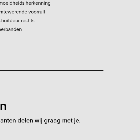
moeidheids herkenning
mtewerende voorruit
chuifdeur rechts
erbanden
en
anten delen wij graag met je.