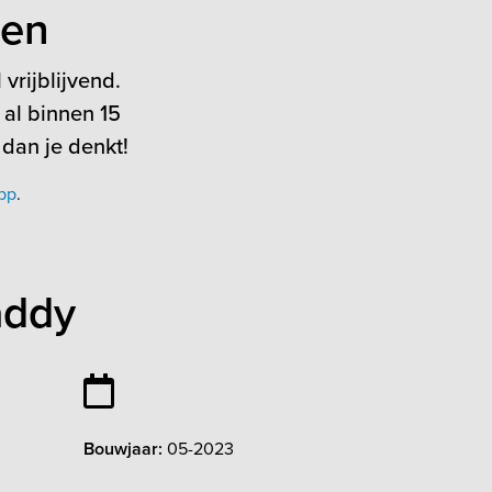
ten
vrijblijvend.
 al binnen 15
 dan je denkt!
pp
.
addy
Bouwjaar:
05-2023