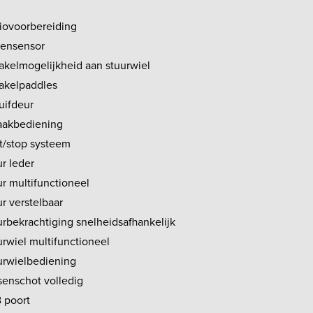
iovoorbereiding
ensensor
akelmogelijkheid aan stuurwiel
akelpaddles
uifdeur
aakbediening
rt/stop systeem
r leder
ur multifunctioneel
r verstelbaar
urbekrachtiging snelheidsafhankelijk
urwiel multifunctioneel
urwielbediening
senschot volledig
 poort